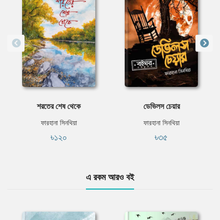
শরতের শেষ থেকে
ডেভিলস চেয়ার
ফারহানা সিনথিয়া
ফারহানা সিনথিয়া
৳১২০
৳৩৫
এ রকম আরও বই