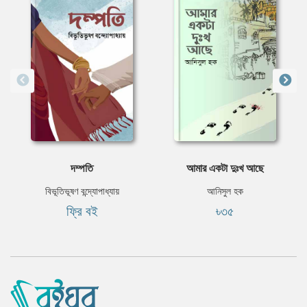
দম্পতি
আমার একটা দুঃখ আছে
বিভূতিভূষণ বন্দ্যোপাধ্যায়
আনিসুল হক
ফ্রি বই
৳৩৫