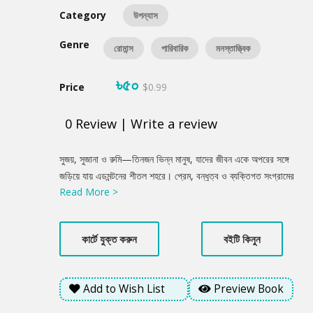
Category
উপন্যাস
Genre
রোমান্স
পারিবারিক
মনস্তাত্ত্বিক
৳৫০
Price
$0.99
0
Review
|
Write a review
Product
সুজয়, সুজানা ও রুমি—তিনজন ভিন্ন মানুষ, যাদের জীবন একে অপরের সঙ্গে
Summery
জড়িয়ে যায় এডমন্টনের শীতল শহরে। প্রেম, বন্ধুত্ব ও ব্যক্তিগত সংগ্রামের
Read More >
টানাপোড়েনে এগিয়ে চলে গল্পটি। সুজানার অতীতের সম্পর্ক, নিজের প্রতি
অবিশ্বাস আর এক অনিশ্চিত ভবিষ্যতের দিকে ছুটে চলা—এসবের মাঝে রুমি
কি তাকে সত্যিকার ভালোবাসা শেখাতে পারবে? নাকি সুজানা নিজেই নিজের পথ
কার্টে যুক্ত করুন
বইটি কিনুন
খুঁজে নেবে?
Add to Wish List
Preview Book