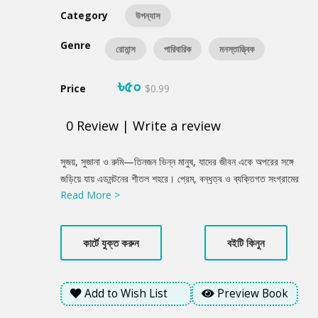
Category
উপন্যাস
Genre
রোমান্স
পারিবারিক
মনস্তাত্ত্বিক
৳৫০
Price
$0.99
0
Review
|
Write a review
Product
সুজয়, সুজানা ও রুমি—তিনজন ভিন্ন মানুষ, যাদের জীবন একে অপরের সঙ্গে
Summery
জড়িয়ে যায় এডমন্টনের শীতল শহরে। প্রেম, বন্ধুত্ব ও ব্যক্তিগত সংগ্রামের
Read More >
টানাপোড়েনে এগিয়ে চলে গল্পটি। সুজানার অতীতের সম্পর্ক, নিজের প্রতি
অবিশ্বাস আর এক অনিশ্চিত ভবিষ্যতের দিকে ছুটে চলা—এসবের মাঝে রুমি
কি তাকে সত্যিকার ভালোবাসা শেখাতে পারবে? নাকি সুজানা নিজেই নিজের পথ
কার্টে যুক্ত করুন
বইটি কিনুন
খুঁজে নেবে?
Add to Wish List
Preview Book