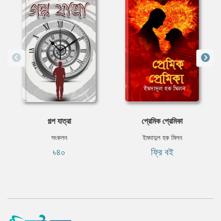
গল্প যাত্রা
প্রেমিক প্রেমিকা
সংকলন
ইমদাদুল হক মিলন
৳৪০
ফ্রি বই