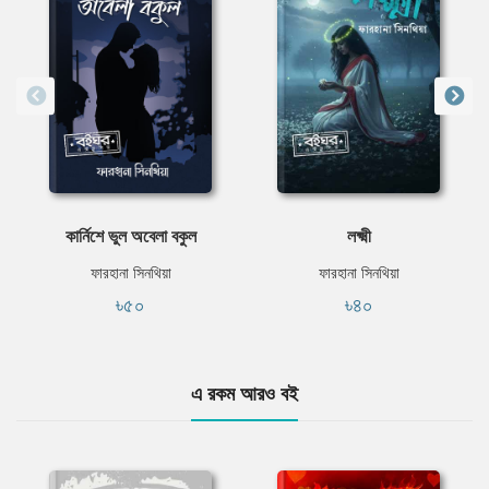
কার্নিশে ভুল অবেলা বকুল
লক্ষ্মী
ফারহানা সিনথিয়া
ফারহানা সিনথিয়া
৳৫০
৳৪০
এ রকম আরও বই