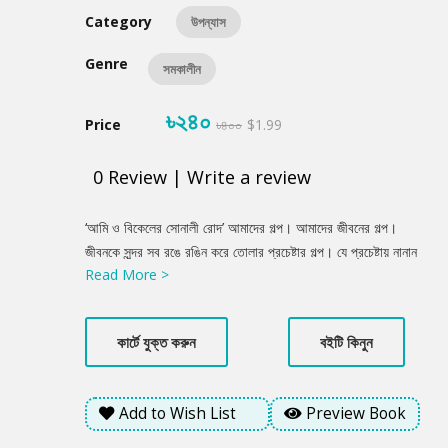
Category
উপন্যাস
Genre
সমকালীন
৳২৪০
Price
৳৪০০
$1.99
0
Review
|
Write a review
Product
‘আমি ও বিকেলের সোনালী রোদ’ আমাদের গল্প। আমাদের জীবনের গল্প।
Summery
জীবনকে সুন্দর সব রঙে রঙিন করে তোলার প্রচেষ্টার গল্প। যে প্রচেষ্টায় নানান
Read More >
সব রং মেশাতে মেশাতে আমাদের অবিরাম পথচলা। রঙের সেই খেলায় প্রকৃতিও
মাঝে মাঝে মিশিয়ে দেয় তার বিশেষ কিছু রং। আমাদের জীবন পায় অন্য আরেক
মাত্রা। খুবই রহস্যময় এবং খুবই অসাধারণ প্রকৃতির সেই রং, আর আশ্চর্য
কার্টে যুক্ত করুন
বইটি কিনুন
রকমের নিখুঁত তার সেই রং মেশানোর কৌশল। আসুন না দেখি, প্রকৃতির সেই
অসাধারণ রং, আর তার নিখুঁত সেই রং মেশানোর কৌশলের কিছুটা হলেও আমরা
বোঝার চেষ্টা করতে পারি কি না?
Add to Wish List
Preview Book