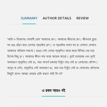
SUMMARY
AUTHOR DETAILS
REVIEW
‘আমি ও বিকেলের সোনালী রোদ’ আমাদের গল্প। আমাদের জীবনের গল্প। জীবনকে সুন্দর
Tab
সব রঙে রঙিন করে তোলার প্রচেষ্টার গল্প। যে প্রচেষ্টায় নানান সব রং মেশাতে মেশাতে
আমাদের অবিরাম পথচলা। রঙের সেই খেলায় প্রকৃতিও মাঝে মাঝে মিশিয়ে দেয় তার
Article
বিশেষ কিছু রং। আমাদের জীবন পায় অন্য আরেক মাত্রা। খুবই রহস্যময় এবং খুবই
অসাধারণ প্রকৃতির সেই রং, আর আশ্চর্য রকমের নিখুঁত তার সেই রং মেশানোর কৌশল।
আসুন না দেখি, প্রকৃতির সেই অসাধারণ রং, আর তার নিখুঁত সেই রং মেশানোর কৌশলের
কিছুটা হলেও আমরা বোঝার চেষ্টা করতে পারি কি না?
এ রকম আরও বই