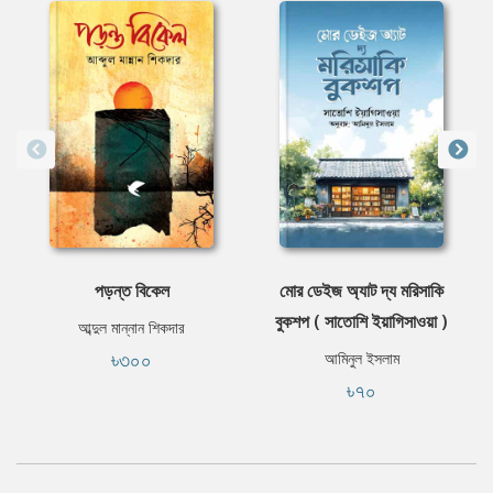
⁠পড়ন্ত বিকেল
মোর ডেইজ অ্যাট দ্য মরিসাকি
বুকশপ ( সাতোশি ইয়াগিসাওয়া )
আব্দুল মান্নান শিকদার
৳৩০০
আমিনুল ইসলাম
৳৭০