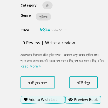
Category
গল্প
Genre
স্মৃতিকথা
৳২১০
Price
৳৩৫০
$1.99
0
Review
|
Write a review
Product
ছেলেবেলার দিনগুলো রঙিন ঘুড়ির মতো। আকাশে ওড়ে আবার হারিয়ে যায়।
Summery
প্রত্যেকের ছেলেবেলাতেই অনেক গল্প থাকে। কিছু গল্প মনে থাকে। কিছু হারিয়ে
Read More >
যায়। আমীরুল ইসলামের শিশুসাহিত্য মানে বারবার ছেলেবেলার মধুর রঙে রঙে
তিনি ছেলেবেলাকে খুঁজে বেড়ান। কী গল্প, কী উপন্যাস, কী ছড়া-কবিতা—
সবখানেই আমীরুল ইসলাম ছেলেবেলার রূপ-রস গন্ধ খুঁজে বেড়ান। ‘আয়রে
কার্টে যুক্ত করুন
বইটি কিনুন
আমার ছেলেবেলা’য় গল্পের চেয়েও মিষ্টি মধুর সব স্মৃতির বাক্স খুলেছেন। বইটি
পড়তে পড়তে মনে হবে—এ যেন আমাদের প্রত্যেকের ছেলেবেলার কাহিনি।
Add to Wish List
Preview Book