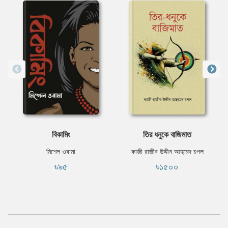
বিকামিং
তির ধনুকে বাজিমাত
মিশেল ওবামা
কাজী রাজীব উদ্দীন আহমেদ চপল
৳৯৫
৳১৫০০