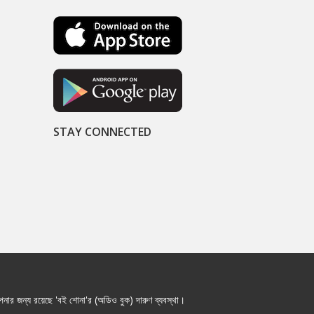
STAY CONNECTED
নার জন্য রয়েছে 'বই শোনা'র (অডিও বুক) দারুণ ব্যবস্থা।