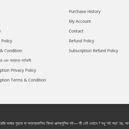
Purchase History
My Account
e
Contact
 Policy
Refund Policy
& Condition
Subscription Refund Policy
রয় এবং অন্যান্য শর্তাবলী
ption Privacy Policy
iption Terms & Condition
জি ভাষার পুরনো বা সদ্যপ্রকাশিত কিংবা এক্সক্লুসিভ বই— কী নেই এখানে ? শুধু 'বই পড়া' নয়, আপ