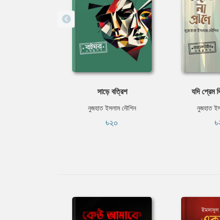
সাড়ে বত্রিশ
যদি প্রেম দ
নুজহাত ইসলাম নৌশিন
নুজহাত ই
৳২০
৳