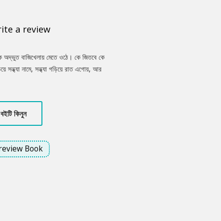
ite a review
এক অদ্ভুত বাজিখেলায় মেতে ওঠে। কে জিতবে কে
গড়িয়ে সন্ধ্যা নামে, সন্ধ্যা গড়িয়ে রাত এগোয়, আর
োঝাপড়া, ভালোবাসা, অন্তর্গত ভাবনা সংঘাত। কে
বইটি কিনুন
review Book