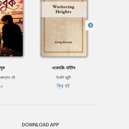
বুক
ওয়েদারিং হাইটস
কেমন তোমার
 জান্নাত মৌ
ইমেলি ব্রন্টি
ইমদাদুল 
২০
ফ্রি বই
৳৫
DOWNLOAD APP