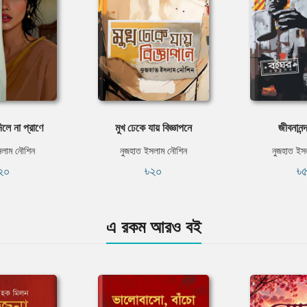
িলে না প্রাণে
মুখ ঢেকে যায় বিজ্ঞাপনে
জীবনানন্
সলাম নৌশিন
নুজহাত ইসলাম নৌশিন
নুজহাত ইস
২০
৳২০
৳
এ রকম আরও বই