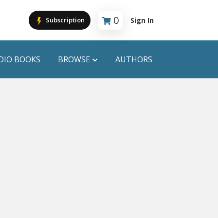
0
Sign In
Subscription
Cart is empty
DIO BOOKS
BROWSE
AUTHORS
PUBLICATIONS
ANYAPROKASH
Anyadhara
ors
Aajob Prokash
Bibliophile
Afsar Brothers