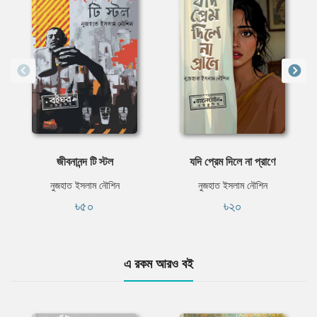
জীবনানন্দ টি স্টল
যদি প্রেম দিলে না প্রাণে
নুজহাত ইসলাম নৌশিন
নুজহাত ইসলাম নৌশিন
৳৫০
৳২০
এ রকম আরও বই