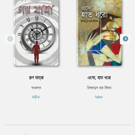
গল্প যাত্রা
এসো, হাত ধরো
সংকলন
ইমদাদুল হক মিলন
৳৪০
৳৬০