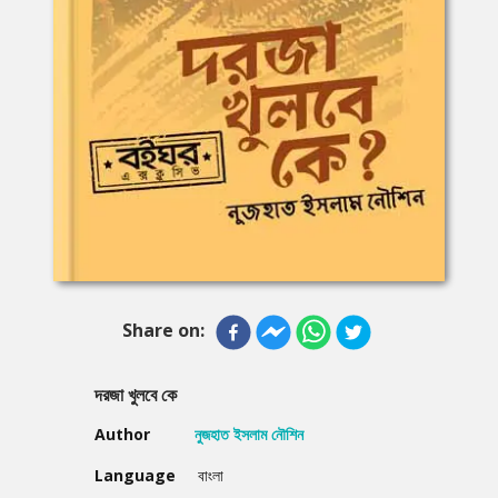
Share on:
দরজা খুলবে কে
Author
নুজহাত ইসলাম নৌশিন
Language
বাংলা