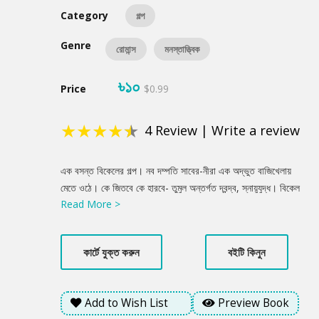
Category
গল্প
Genre
রোমান্স
মনস্তাত্ত্বিক
৳১০
Price
$0.99
★
★
★
★
★
4
Review
|
Write a review
Product
এক বসন্ত বিকেলের গল্প। নব দম্পতি সাবের-নীরা এক অদ্ভুত বাজিখেলায়
Summery
মেতে ওঠে। কে জিতবে কে হারবে- তুমুল অন্তর্গত দ্বন্দ্ব, স্নায়ুযুদ্ধ। বিকেল
Read More >
গড়িয়ে সন্ধ্যা নামে, সন্ধ্যা গড়িয়ে রাত এগোয়, আর ঘটনার পরম্পরায় প্রকাশ্যে
আসতে থাকে দু’জনের বোঝাপড়া, ভালোবাসা, অন্তর্গত ভাবনা সংঘাত। কে
জেতে শেষ পর্যন্ত? সাবের নাকি নীরা?
কার্টে যুক্ত করুন
বইটি কিনুন
Add to Wish List
Preview Book