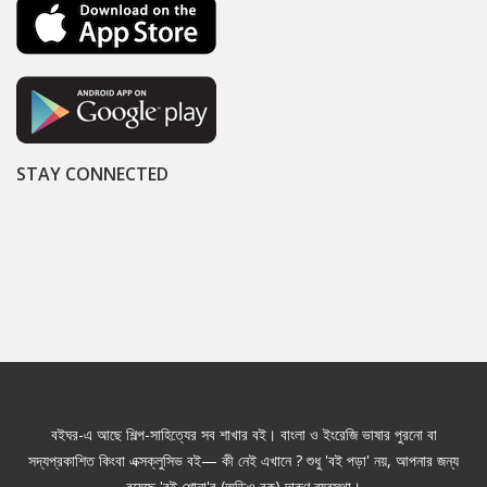
STAY CONNECTED
বইঘর-এ আছে শিল্প-সাহিত্যের সব শাখার বই। বাংলা ও ইংরেজি ভাষার পুরনো বা
সদ্যপ্রকাশিত কিংবা এক্সক্লুসিভ বই— কী নেই এখানে ? শুধু 'বই পড়া' নয়, আপনার জন্য
রয়েছে 'বই শোনা'র (অডিও বুক) দারুণ ব্যবস্থা।