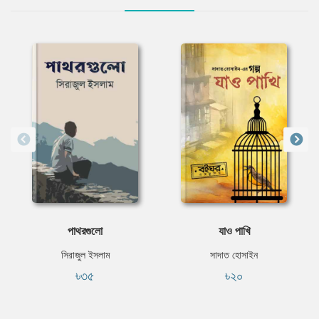
পাথরগুলো
যাও পাখি
সিরাজুল ইসলাম
সাদাত হোসাইন
৳৩৫
৳২০