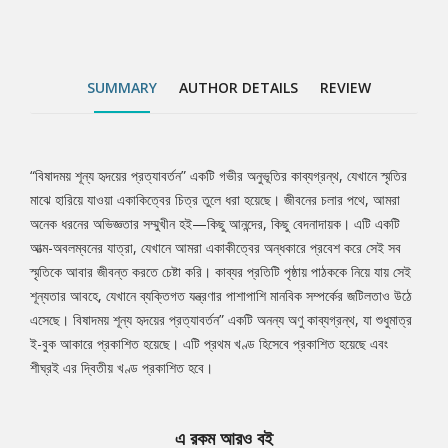
এবং শীঘ্রই এর দ্বিতীয় খণ্ড প্রকাশিত হবে।
SUMMARY
AUTHOR DETAILS
REVIEW
“বিষাদময় শূন্য হৃদয়ের প্রত্যাবর্তন” একটি গভীর অনুভূতির কাব্যগ্রন্থ, যেখানে স্মৃতির
Tab
মাঝে হারিয়ে যাওয়া একাকিত্বের চিত্র তুলে ধরা হয়েছে। জীবনের চলার পথে, আমরা
অনেক ধরনের অভিজ্ঞতার সম্মুখীন হই—কিছু আনন্দের, কিছু বেদনাদায়ক। এটি একটি
Article
আত্ম-অবলম্বনের যাত্রা, যেখানে আমরা একাকীত্বের অন্ধকারে প্রবেশ করে সেই সব
স্মৃতিকে আবার জীবন্ত করতে চেষ্টা করি। কাব্যর প্রতিটি পৃষ্ঠায় পাঠককে নিয়ে যায় সেই
শূন্যতার আবহে, যেখানে ব্যক্তিগত যন্ত্রণার পাশাপাশি মানবিক সম্পর্কের জটিলতাও উঠে
এসেছে। বিষাদময় শূন্য হৃদয়ের প্রত্যাবর্তন” একটি অনন্য অণু কাব্যগ্রন্থ, যা শুধুমাত্র
ই-বুক আকারে প্রকাশিত হয়েছে। এটি প্রথম খণ্ড হিসেবে প্রকাশিত হয়েছে এবং
শীঘ্রই এর দ্বিতীয় খণ্ড প্রকাশিত হবে।
এ রকম আরও বই