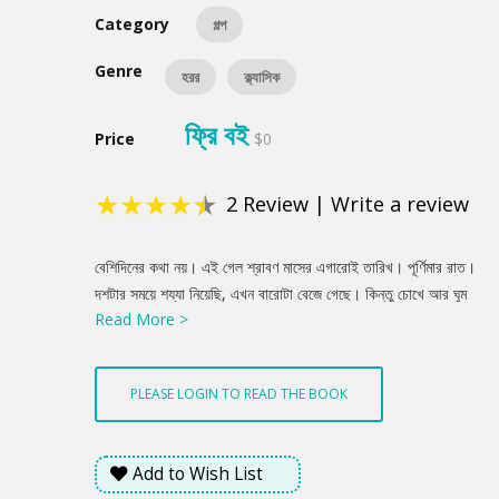
Category
গল্প
Genre
হরর
ক্ল্যাসিক
ফ্রি বই
Price
$0
★
★
★
★
★
2
Review
|
Write a review
Product
বেশিদিনের কথা নয়। এই গেল শ্রাবণ মাসের এগারোই তারিখ। পূর্ণিমার রাত।
Summery
দশটার সময়ে শয্যা নিয়েছি, এখন বারোটা বেজে গেছে। কিন্তু চোখে আর ঘুম
Read More >
আসে না। ঘর থেকে বেরিয়ে এলুম বারান্দায়। সামনেই গঙ্গা, চাঁদের আলো তাকে
যেন রুপো দিয়ে মুড়ে দিয়েছে। ভাবলুম, খানিকটা বেড়িয়ে এলে হয়তো অনিদ্রার
কবল থেকে মুক্তিলাভ করব। বেরিয়ে পড়লুম। একদিকে চির-জাগন্ত গঙ্গা, আর
PLEASE LOGIN TO READ THE BOOK
এক দিকে ঘুমন্ত বাড়ির সারি, মাঝখানে পথিকহীন পথ। কোনো ঘাটে বিকটকণ্ঠ
গায়করা পর্যন্ত পাড়া কাঁপানো চিৎকার করছে না। এই চমৎকার নির্জনতাটুকু
উপভোগ করতে করতে এগিয়ে চললুম।...
Add to Wish List