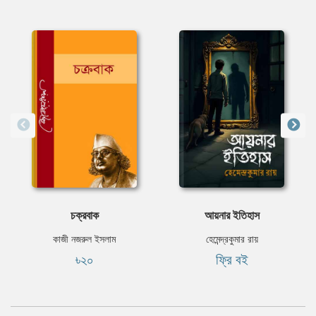
চক্রবাক
আয়নার ইতিহাস
কাজী নজরুল ইসলাম
হেমেন্দ্রকুমার রায়
৳২০
ফ্রি বই