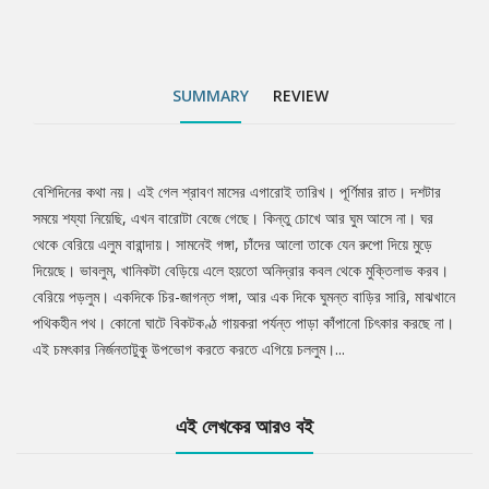
SUMMARY
REVIEW
বেশিদিনের কথা নয়। এই গেল শ্রাবণ মাসের এগারোই তারিখ। পূর্ণিমার রাত। দশটার
Tab
সময়ে শয্যা নিয়েছি, এখন বারোটা বেজে গেছে। কিন্তু চোখে আর ঘুম আসে না। ঘর
থেকে বেরিয়ে এলুম বারান্দায়। সামনেই গঙ্গা, চাঁদের আলো তাকে যেন রুপো দিয়ে মুড়ে
Article
দিয়েছে। ভাবলুম, খানিকটা বেড়িয়ে এলে হয়তো অনিদ্রার কবল থেকে মুক্তিলাভ করব।
বেরিয়ে পড়লুম। একদিকে চির-জাগন্ত গঙ্গা, আর এক দিকে ঘুমন্ত বাড়ির সারি, মাঝখানে
পথিকহীন পথ। কোনো ঘাটে বিকটকণ্ঠ গায়করা পর্যন্ত পাড়া কাঁপানো চিৎকার করছে না।
এই চমৎকার নির্জনতাটুকু উপভোগ করতে করতে এগিয়ে চললুম।...
এই লেখকের আরও বই