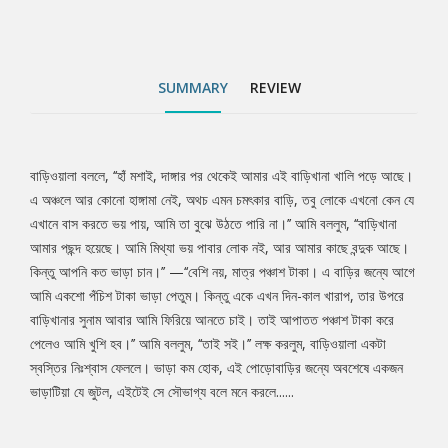
একটা স্বস্তির নিঃশ্বাস ফেললে। ভাড়া কম হোক, এই পোড়োবাড়ির জন্যে
অবশেষে একজন ভাড়াটিয়া যে জুটল, এইটেই সে সৌভাগ্য বলে মনে করলে......
SUMMARY
REVIEW
বাড়িওয়ালা বললে, ‘‘হাঁ মশাই, দাঙ্গার পর থেকেই আমার এই বাড়িখানা খালি পড়ে আছে।
Tab
এ অঞ্চলে আর কোনো হাঙ্গামা নেই, অথচ এমন চমৎকার বাড়ি, তবু লোকে এখনো কেন যে
এখানে বাস করতে ভয় পায়, আমি তা বুঝে উঠতে পারি না।’’ আমি বললুম, ‘‘বাড়িখানা
Article
আমার পছন্দ হয়েছে। আমি মিথ্যা ভয় পাবার লোক নই, আর আমার কাছে বন্দুক আছে।
কিন্তু আপনি কত ভাড়া চান।’’ —‘‘বেশি নয়, মাত্র পঞ্চাশ টাকা। এ বাড়ির জন্যে আগে
আমি একশো পঁচিশ টাকা ভাড়া পেতুম। কিন্তু একে এখন দিন-কাল খারাপ, তার উপরে
বাড়িখানার সুনাম আবার আমি ফিরিয়ে আনতে চাই। তাই আপাতত পঞ্চাশ টাকা করে
পেলেও আমি খুশি হব।’’ আমি বললুম, ‘‘তাই সই।’’ লক্ষ করলুম, বাড়িওয়ালা একটা
স্বস্তির নিঃশ্বাস ফেললে। ভাড়া কম হোক, এই পোড়োবাড়ির জন্যে অবশেষে একজন
ভাড়াটিয়া যে জুটল, এইটেই সে সৌভাগ্য বলে মনে করলে......