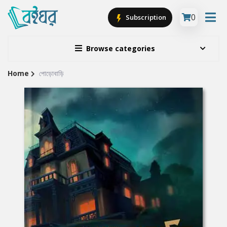
0
Subscription
Browse categories
Home
পোড়োবাড়ি
Site
Breadcrumb