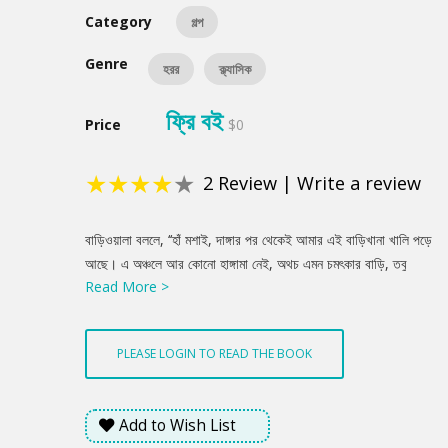
Category
গল্প
Genre
হরর
ক্ল্যাসিক
ফ্রি বই
Price
$0
★
★
★
★
★
2
Review
|
Write a review
Product
বাড়িওয়ালা বললে, ‘‘হাঁ মশাই, দাঙ্গার পর থেকেই আমার এই বাড়িখানা খালি পড়ে
Summery
আছে। এ অঞ্চলে আর কোনো হাঙ্গামা নেই, অথচ এমন চমৎকার বাড়ি, তবু
Read More >
লোকে এখনো কেন যে এখানে বাস করতে ভয় পায়, আমি তা বুঝে উঠতে পারি
না।’’ আমি বললুম, ‘‘বাড়িখানা আমার পছন্দ হয়েছে। আমি মিথ্যা ভয় পাবার
লোক নই, আর আমার কাছে বন্দুক আছে। কিন্তু আপনি কত ভাড়া চান।’’
PLEASE LOGIN TO READ THE BOOK
—‘‘বেশি নয়, মাত্র পঞ্চাশ টাকা। এ বাড়ির জন্যে আগে আমি একশো পঁচিশ
টাকা ভাড়া পেতুম। কিন্তু একে এখন দিন-কাল খারাপ, তার উপরে বাড়িখানার
সুনাম আবার আমি ফিরিয়ে আনতে চাই। তাই আপাতত পঞ্চাশ টাকা করে
Add to Wish List
পেলেও আমি খুশি হব।’’ আমি বললুম, ‘‘তাই সই।’’ লক্ষ করলুম, বাড়িওয়ালা