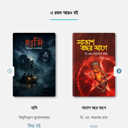
এ রকম আরও বই
হাসি
সাতাশ বছর আগে
বিভূতিভূষণ বন্দ্যোপাধ্যায়
বি. এম. পারভেজ রানা
ফ্রি বই
৳২০