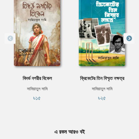
বিদর্ভ নগরীর বিকেল
ক্রিকেটের তিন বিস্মৃত নক্ষত্র
সামিয়াতুল সামি
সামিয়াতুল সামি
৳১৫
৳২৫
এ রকম আরও বই