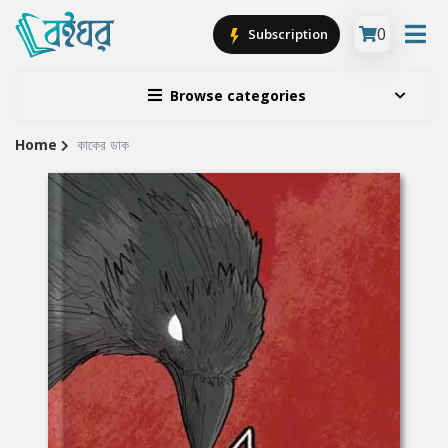
0
Subscription
Browse categories
Home
কাকের ডাক
Site
Breadcrumb