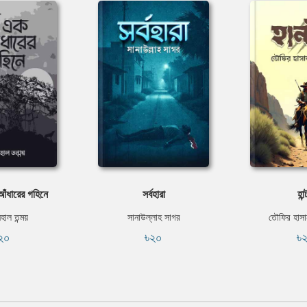
ঁধারের গহিনে
সর্বহারা
হান্
হাল তন্ময়
সানাউল্লাহ সাগর
তৌফির হাসা
২০
৳২০
৳