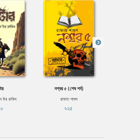
টার
নশ্বর ৫ (শেষ পর্ব)
ছায়াপথের চ
ন উর রাকিব
রাফাত শামস
ডানা মি
২০
৳২৫
৳২