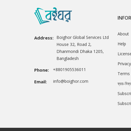
INFO
About
Boighor Global Services Ltd
Address:
Help
House 32, Road 2,
Dhanmondi Dhaka 1205,
Licens
Bangladesh
Privacy
+8801905536011
Phone:
Terms 
info@boighor.com
Email:
ক্রয়-বিক্
Subscri
Subscr