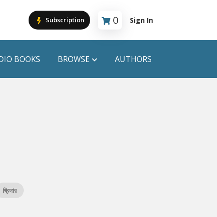
0
Sign In
Subscription
Cart is empty
DIO BOOKS
BROWSE
AUTHORS
PUBLICATIONS
ANYAPROKASH
Anyadhara
ors
Aajob Prokash
Bibliophile
থ্রিলার
Afsar Brothers