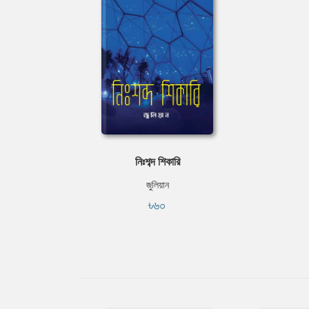
নিঃশব্দ শিকারি
জুলিয়ান
৳৬০