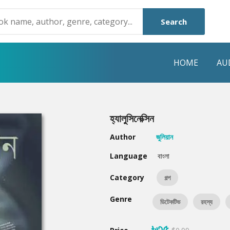
Search
HOME
AU
NRE
POPULAR AUTHORS
HIGHLIGHTS
হ্যালুসিনেক্সিন
Humayun Ahmed
Hot & New
Author
জুলিয়ান
Mouri Morium
Featured Event
Language
বাংলা
Mohammad Nazim Uddin
Featured Auth
Category
গল্প
Shanjana Alam
Best Seller
Genre
ডিটেকটিভ
রহস্য
Anisul Hoque
Editors Choice
৳৩৫