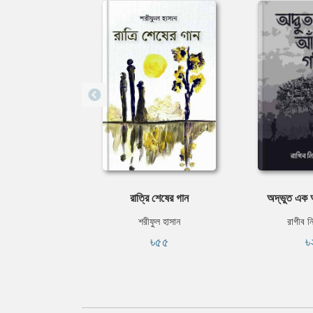
রাত্রি শেষের গান
অদ্ভুত এক আ
শরীফুল হাসান
রাগীব নি
৳৫৫
৳