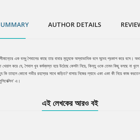
SUMMARY
AUTHOR DETAILS
REVIE
সীমান্তের এক বন্ধু শৈবালের কাছে তার বাবার মৃত্যুকে অস্বাভাবিক বলে সন্দেহ প্রকাশ করে বসে। অ
খেয়াল করে যে, শৈবাল খুব কর্মব্যস্ত হয়ে উঠেছে কেসটা নিয়ে, কিন্তু ওকে তেমন কিছু বলছে না খুল
ৃত্যু কি তাহলে কোনো গভীর রহস্যের সাথে জড়িত? বাসায় নিজের ল্যাবে একা একা কী নিয়ে কাজ করতে
ুসিনেক্সিন' এ।
এই লেখকের আরও বই