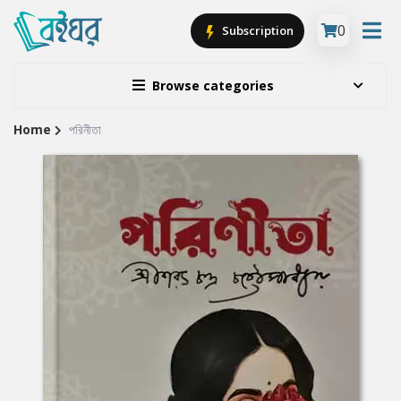
0
Subscription
Browse categories
Home
পরিনীতা
Site
Breadcrumb