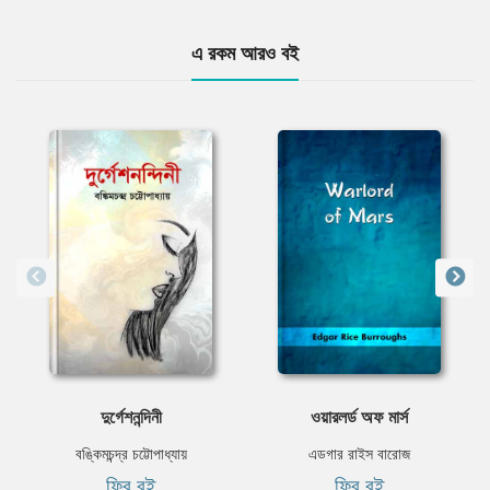
এ রকম আরও বই
দুর্গেশনন্দিনী
ওয়ারলর্ড অফ মার্স
বঙ্কিমচন্দ্র চট্টোপাধ্যায়
এডগার রাইস বারোজ
ফ্রি বই
ফ্রি বই