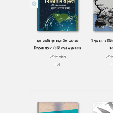
দ্যা ফারমি প্যারাডক্স ইজ আওয়ার
ঈশ্বরের নয় বিলিয়
বিজনেস মডেল (চার্লি জেন অ্যান্ডারস)
ক্ল
কৌশিক জামান
কৌশিক
৳১৫
৳