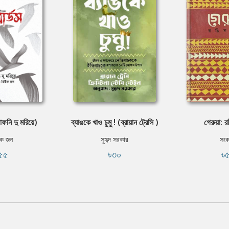
যাফনি দু মরিয়ে)
ব্যাঙকে খাও চুমু ! (ব্রায়ান ট্রেসি )
গেরুয়া: র
ক জন
সুহৃদ সরকার
সং
৫৫
৳৩০
৳