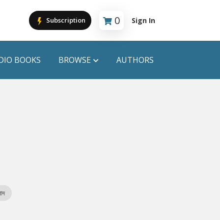
0
Sign In
Subscription
Cart is empty
DIO BOOKS
BROWSE
AUTHORS
PUBLICATIONS
ANYAPROKASH
Anyadhara
ors
Aajob Prokash
Bibliophile
াদ
Afsar Brothers