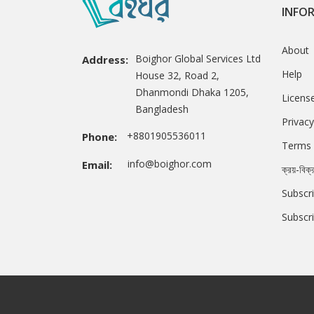
INFO
About
Boighor Global Services Ltd
Address:
Help
House 32, Road 2,
Dhanmondi Dhaka 1205,
Licens
Bangladesh
Privacy
+8801905536011
Phone:
Terms 
info@boighor.com
Email:
ক্রয়-বিক্
Subscri
Subscr