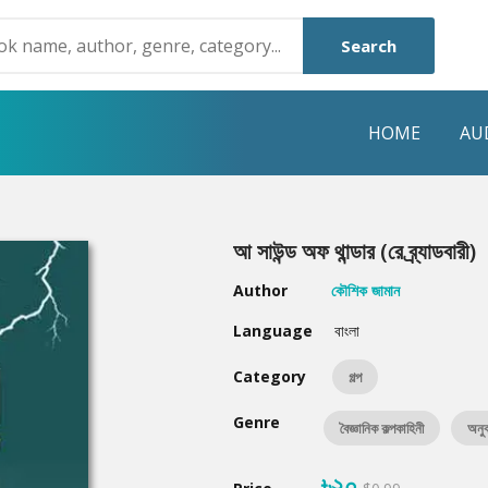
Search
HOME
AU
NRE
POPULAR AUTHORS
HIGHLIGHTS
আ সাউন্ড অফ থান্ডার (রে ব্র্যাডবারী)
Humayun Ahmed
Hot & New
Author
কৌশিক জামান
Mouri Morium
Featured Event
Language
বাংলা
Mohammad Nazim Uddin
Featured Auth
Category
গল্প
Shanjana Alam
Best Seller
Genre
বৈজ্ঞানিক কল্পকাহিনী
অনুব
Anisul Hoque
Editors Choice
৳২০