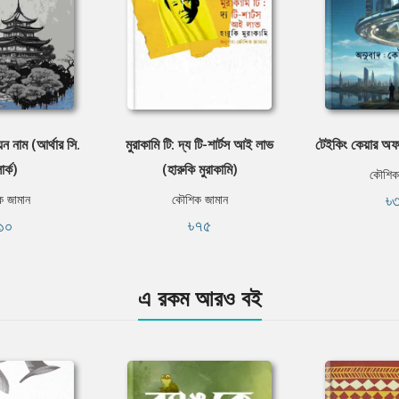
ন নাম (আর্থার সি.
মুরাকামি টি: দ্য টি-শার্টস আই লাভ
টেইকিং কেয়ার অফ
ার্ক)
(হারুকি মুরাকামি)
কৌশিক
৳
 জামান
কৌশিক জামান
১০
৳৭৫
এ রকম আরও বই