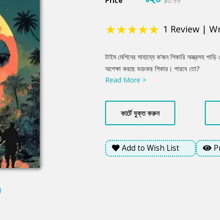
Price
$0.99
★
★
★
★
★
1
Review
|
Wr
Product
টাইম মেশিনের সাহায্যে ক’জন শিকারি অস্ত্রসহ পাড়ি
Summery
অপেক্ষা করছে ভয়ংকর শিকার। পারবে তো?
Read More >
কার্টে যুক্ত করুন
Add to Wish List
P