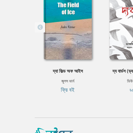
দ্যা ফিল্ড অফ আইস
দ্য বার্ডস (ড্
জুলস ভার্ন
ডিউ
ফ্রি বই
৳