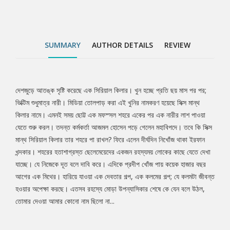
হওয়ার অপেক্ষা করছে। এতসব রহস্যে মোড়া উপন্যাসিকার শেষে কে যেন বলে
উঠল, তোমার দেওয়া আমার কোনো নাম ছিলো না...
SUMMARY
AUTHOR DETAILS
REVIEW
দেশজুড়ে আতঙ্ক সৃষ্টি করেছে এক সিরিয়াল কিলার। খুন হচ্ছে প্রতি ছয় মাস পর পর;
Tab
ভিক্টিম শুধুমাত্র নারী। মিডিয়া তোলপাড় করা এই খুনির নামকরণ হয়েছে সিক্স মান্থ
কিলার নামে। এমনই সময় ছোট্ট এক মফস্সল শহরে একের পর এক নারীর লাশ পাওয়া
Article
যেতে শুরু করল। তদন্ত কর্মকর্তা আজমল হোসেন পড়ে গেলেন মহাবিপদে। তবে কি সিক্স
মান্থ সিরিয়াল কিলার তার শহরে পা রাখল? ফিরে এলেন দীর্ঘদিন নিখোঁজ থাকা ইরফান
খন্দকার। শহরের হতাশাগ্রস্ত ছেলেমেয়েদের একজন রহস্যময় লোকের কাছে যেতে দেখা
যাচ্ছে। যে নিজেকে দূত বলে দাবি করে। এদিকে প্রদীপ খোঁজ পায় কয়েক হাজার বছর
আগের এক মিথের। হারিয়ে যাওয়া এক দেবতার গল্প, এক কলমের গল্প; যে কলমটা জীবন্ত
হওয়ার অপেক্ষা করছে। এতসব রহস্যে মোড়া উপন্যাসিকার শেষে কে যেন বলে উঠল,
তোমার দেওয়া আমার কোনো নাম ছিলো না...