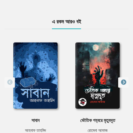
এ রকম আরও বই
সাবান
ভৌতিক গহ্বরে মৃত্যুদূত
আহনাফ তাহমিদ
রোমেনা আফাজ