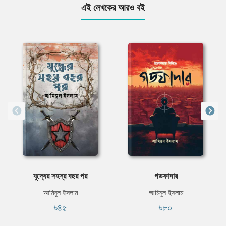
এই লেখকের আরও বই
যুদ্ধের সহস্র বছর পর
গডফাদার
আমিনুল ইসলাম
আমিনুল ইসলাম
৳৪৫
৳৮০