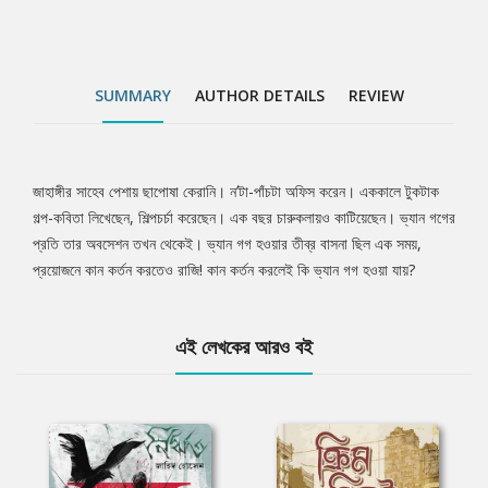
SUMMARY
AUTHOR DETAILS
REVIEW
জাহাঙ্গীর সাহেব পেশায় ছাপোষা কেরানি। ন’টা-পাঁচটা অফিস করেন। এককালে টুকটাক
Tab
গল্প-কবিতা লিখেছেন, শিল্পচর্চা করেছেন। এক বছর চারুকলায়ও কাটিয়েছেন। ভ্যান গগের
প্রতি তার অবসেশন তখন থেকেই। ভ্যান গগ হওয়ার তীব্র বাসনা ছিল এক সময়,
Article
প্রয়োজনে কান কর্তন করতেও রাজি! কান কর্তন করলেই কি ভ্যান গগ হওয়া যায়?
এই লেখকের আরও বই