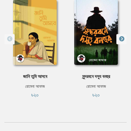
জানি তুমি আসবে
সুন্দরবনে দস্যু বনহুর
রোমেনা আফাজ
রোমেনা আফাজ
৳২০
৳২০