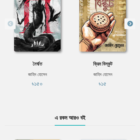
নৈর্ঋত
ক্রিম বিস্কুট
জাহিদ হোসেন
জাহিদ হোসেন
৳১৫০
৳১৫
এ রকম আরও বই