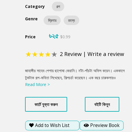
Category
গল্প
Genre
থ্রিলার
রহস্য
৳২৫
Price
$0.99
★
★
★
★
★
2
Review
|
Write a review
Product
জাহাঙ্গীর সাহেব পেশায় ছাপোষা কেরানি। ন’টা-পাঁচটা অফিস করেন। এককালে
Summery
টুকটাক গল্প-কবিতা লিখেছেন, শিল্পচর্চা করেছেন। এক বছর চারুকলায়ও
Read More >
কাটিয়েছেন। ভ্যান গগের প্রতি তার অবসেশন তখন থেকেই। ভ্যান গগ
হওয়ার তীব্র বাসনা ছিল এক সময়, প্রয়োজনে কান কর্তন করতেও রাজি! কান
কর্তন করলেই কি ভ্যান গগ হওয়া যায়?
কার্টে যুক্ত করুন
বইটি কিনুন
Add to Wish List
Preview Book