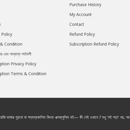
Purchase History
My Account
e
Contact
 Policy
Refund Policy
& Condition
Subscription Refund Policy
রয় এবং অন্যান্য শর্তাবলী
ption Privacy Policy
iption Terms & Condition
জি ভাষার পুরনো বা সদ্যপ্রকাশিত কিংবা এক্সক্লুসিভ বই— কী নেই এখানে ? শুধু 'বই পড়া' নয়, আপ