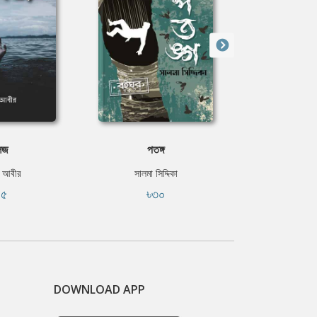
লজ
পতঙ্গ
মৃত্যুর ক
 আবীর
সালমা সিদ্দিকা
রোমেনা
৪৫
৳৩০
৳২
DOWNLOAD APP