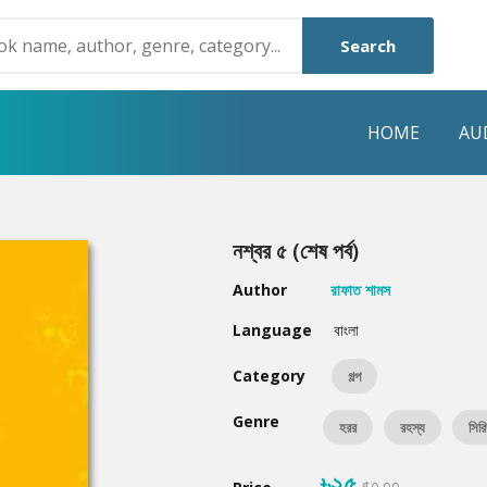
Search
HOME
AU
NRE
POPULAR AUTHORS
HIGHLIGHTS
নশ্বর ৫ (শেষ পর্ব)
Humayun Ahmed
Hot & New
Author
রাফাত শামস
Mouri Morium
Featured Event
Language
বাংলা
Mohammad Nazim Uddin
Featured Auth
Category
গল্প
Shanjana Alam
Best Seller
Genre
হরর
রহস্য
সির
Anisul Hoque
Editors Choice
৳২৫