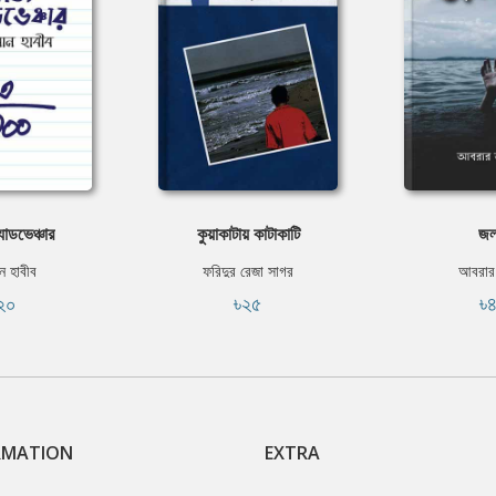
যাডভেঞ্চার
কুয়াকাটায় কাটাকাটি
জ
 হাবীব
ফরিদুর রেজা সাগর
আবরার
২০
৳২৫
৳
RMATION
EXTRA