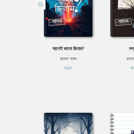
আগেই ভালো ছিলাম?
নশ্
রাফাত শামস
রাফা
৳১০
৳