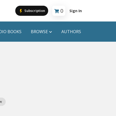
0
Sign In
Subscription
Cart is empty
DIO BOOKS
BROWSE
AUTHORS
PUBLICATIONS
ANYAPROKASH
Anyadhara
ors
Aajob Prokash
Bibliophile
িজ
Afsar Brothers