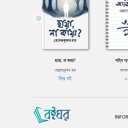
ছায়া, না কায়া?
সত্যি অ্
হেমেন্দ্রকুমার রায়
আহসান
ফ্রি বই
৳
INFO