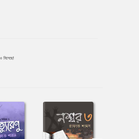
নও মিলেছে!