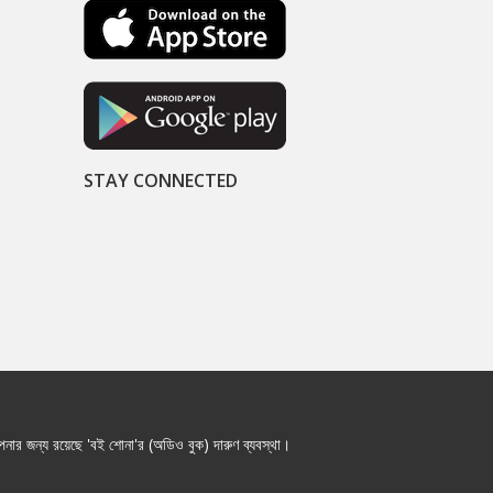
STAY CONNECTED
নার জন্য রয়েছে 'বই শোনা'র (অডিও বুক) দারুণ ব্যবস্থা।