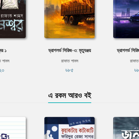
বর ১
ড্রাগলর্ড সিরিজ-৩: মৃত্যুঞ্জয়
ড্রাগলর্ড সিরি
ত শামস
রাফাত শামস
রাফাত
২০
৳৮৫
৳
এ রকম আরও বই