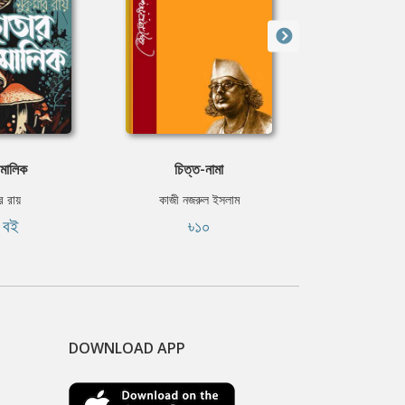
 মালিক
চিত্ত-নামা
চীনে 
ার রায়
কাজী নজরুল ইসলাম
সুকুমা
ি বই
৳১০
ফ্রি
DOWNLOAD APP