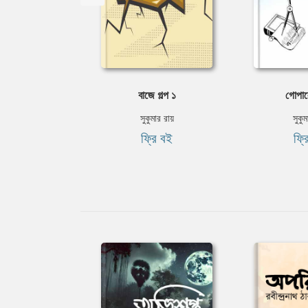
বাজে গল্প ১
গোপাল
সুকুমার রায়
সুকুম
ফ্রি বই
ফ্র