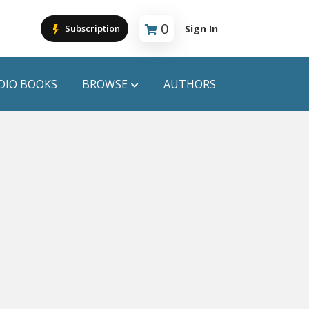
0
Sign In
Subscription
Cart is empty
DIO BOOKS
BROWSE
AUTHORS
PUBLICATIONS
ANYAPROKASH
Anyadhara
ors
Aajob Prokash
Bibliophile
Afsar Brothers