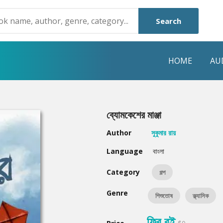
Search
HOME
AU
NRE
POPULAR AUTHORS
HIGHLIGHTS
ব্যোমকেশের মাঞ্জা
Humayun Ahmed
Hot & New
Author
সুকুমার রায়
Mouri Morium
Featured Event
Language
বাংলা
Mohammad Nazim Uddin
Featured Auth
Category
গল্প
Shanjana Alam
Best Seller
Genre
শিশুতোষ
ক্ল্যাসিক
Anisul Hoque
Editors Choice
ফ্রি বই