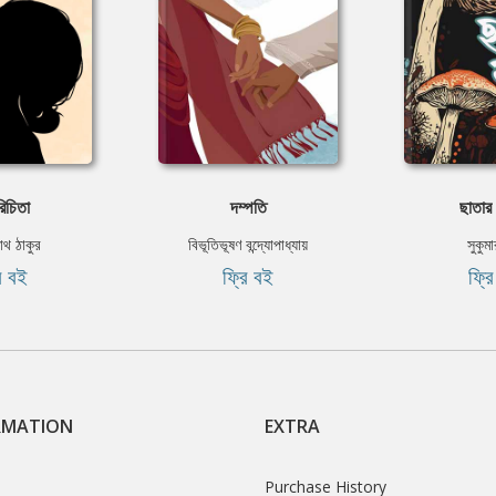
িচিতা
দম্পতি
ছাতার
নাথ ঠাকুর
বিভূতিভূষণ বন্দ্যোপাধ্যায়
সুকুম
ি বই
ফ্রি বই
ফ্র
RMATION
EXTRA
Purchase History