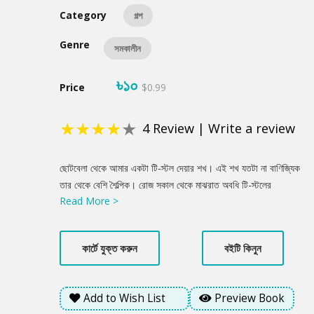
Category
গল্প
Genre
সমকালীন
৳১০
Price
$0.99
★
★
★
★
★
4
Review
|
Write a review
Product
ছোটবেলা থেকে আমার একটা টি-স্টল দেয়ার শখ। এই শখ যতটা না বাণিজ্যিক
Summery
তার থেকে বেশি শৈল্পিক। রোজ সকাল থেকে মাঝরাত অবধি টি-স্টলের
Read More >
বেঞ্চগুলোতে ক্রমাগত যে নানা রকম গল্পের তুবড়ি ছোটে, সেই গল্পগুলো সংকলিত
করার জন্যই আমি টি-স্টল দিতে চাইতাম। নিজের গাঁটের টাকা খরচ করে
সামান্য একটু গরম পানীয়র বিনিময়ে কী দারুণ সব গল্প রেখে যায় মানুষ!
কার্টে যুক্ত করুন
বইটি কিনুন
.........গল্পের খোঁজে থাকা এক লেখকের গল্প, যিনি একটা টি-স্টল কিনতে চান
মানুষের জীবনের গল্প শোনার জন্য। কিন্তু কিছু গল্পের জন্য কি আমরা সত্যিই
প্রস্তুত?
Add to Wish List
Preview Book