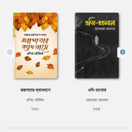
ঝরাপাতার ক্যানভাসে
ওসি-হতনামা
রণিত ভৌমিক
যোবায়েদ আহসান
৳৬০
৳৬৫