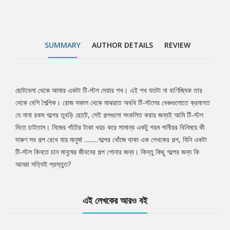
SUMMARY
AUTHOR DETAILS
REVIEW
ছোটবেলা থেকে আমার একটা টি-স্টল দেয়ার শখ। এই শখ যতটা না বাণিজ্যিক তার
Tab
থেকে বেশি শৈল্পিক। রোজ সকাল থেকে মাঝরাত অবধি টি-স্টলের বেঞ্চগুলোতে ক্রমাগত
যে নানা রকম গল্পের তুবড়ি ছোটে, সেই গল্পগুলো সংকলিত করার জন্যই আমি টি-স্টল
Article
দিতে চাইতাম। নিজের গাঁটের টাকা খরচ করে সামান্য একটু গরম পানীয়র বিনিময়ে কী
দারুণ সব গল্প রেখে যায় মানুষ! .........গল্পের খোঁজে থাকা এক লেখকের গল্প, যিনি একটা
টি-স্টল কিনতে চান মানুষের জীবনের গল্প শোনার জন্য। কিন্তু কিছু গল্পের জন্য কি
আমরা সত্যিই প্রস্তুত?
এই লেখকের আরও বই