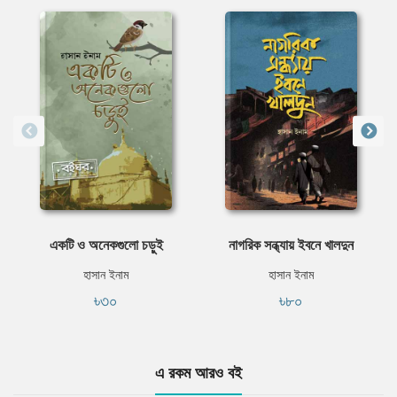
একটি ও অনেকগুলো চড়ুই
নাগরিক সন্ধ্যায় ইবনে খালদুন
হাসান ইনাম
হাসান ইনাম
৳৩০
৳৮০
এ রকম আরও বই