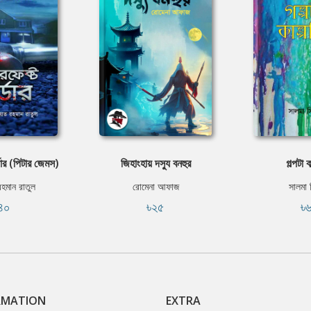
্ডার (পিটার জেমস)
জিহাংহায় দস্যু বনহুর
গল্পটা 
হমান রাতুল
রোমেনা আফাজ
সালমা স
৪০
৳২৫
৳
RMATION
EXTRA