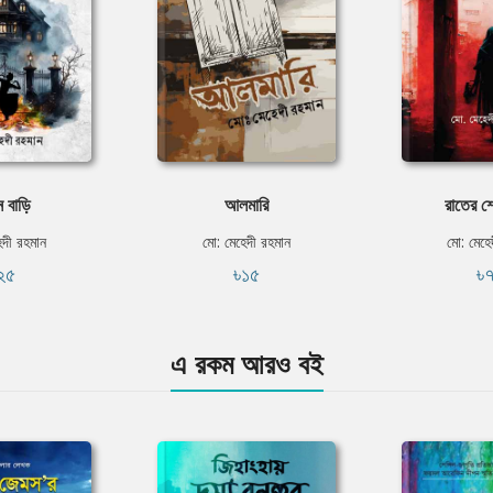
ন বাড়ি
আলমারি
রাতের শ
েদী রহমান
মো: মেহেদী রহমান
মো: মেহে
২৫
৳১৫
৳
এ রকম আরও বই