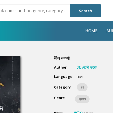
Search
HOME
AU
NRE
POPULAR AUTHORS
HIGHLIGHTS
নীল নকশা
Humayun Ahmed
Hot & New
Author
মো: মেহেদী রহমান
Mouri Morium
Featured Event
Language
বাংলা
Mohammad Nazim Uddin
Featured Auth
Category
গল্প
Shanjana Alam
Best Seller
Genre
থ্রিলার
Anisul Hoque
Editors Choice
৳২০