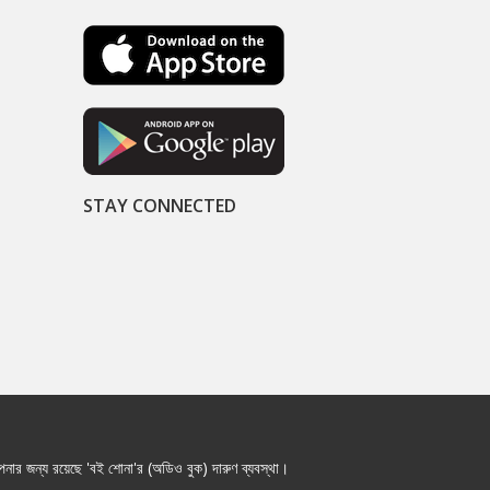
STAY CONNECTED
নার জন্য রয়েছে 'বই শোনা'র (অডিও বুক) দারুণ ব্যবস্থা।