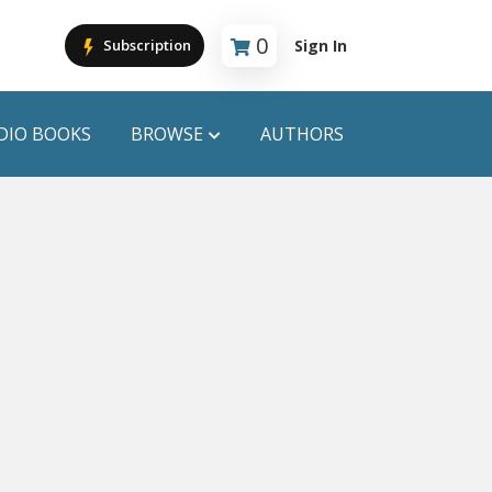
0
Sign In
Subscription
Cart is empty
DIO BOOKS
BROWSE
AUTHORS
PUBLICATIONS
ANYAPROKASH
Anyadhara
ors
Aajob Prokash
Bibliophile
Afsar Brothers