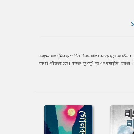
বন্ধুদের সঙ্গে মন্দিরে ঘুরতে গিয়ে বিষধর সাপের কামড়ে মৃত্যু হয় মঈন
Tab
নকশার পরিকল্পনা চলে। মাঝপথে মুখোমুখি হয় এক ছায়ামূর্তির! তারপর...
Article