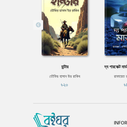
হান্টার
দ্য পারফেক্ট মার
তৌফির হাসান উর রাকিব
রাফায়েত র
৳২০
৳
INFO