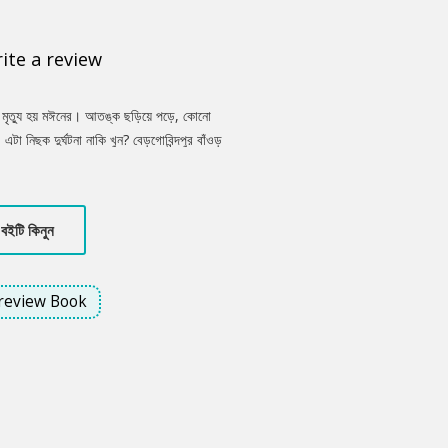
ite a review
ামড়ে মৃত্যু হয় মঈনের। আতঙ্ক ছড়িয়ে পড়ে, কোনো
এটা নিছক দুর্ঘটনা নাকি খুন? বেড়গোবিন্দপুর বাঁওড়
পনা চলে। মাঝপথে মুখোমুখি হয় এক ছায়ামূর্তির!
বইটি কিনুন
review Book