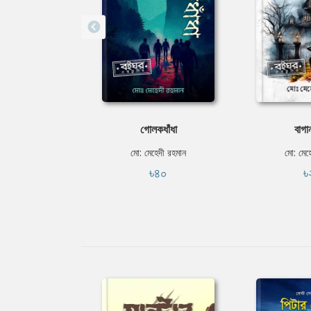
গোলকধাঁধা
বাগা
মো: মেহেদী রহমান
মো: মেহ
৳৪০
৳