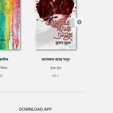
কাল্পনিক
ভালোবাসা নামের অসুখ
নাচের পু
িদ্দিকা
সুস্ময় সুমন
রোমেনা
৬৫
৳৫০
৳৩
DOWNLOAD APP