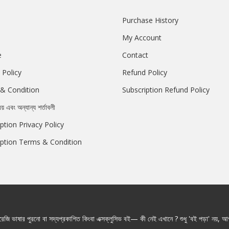
Purchase History
My Account
e
Contact
 Policy
Refund Policy
& Condition
Subscription Refund Policy
রয় এবং অন্যান্য শর্তাবলী
ption Privacy Policy
iption Terms & Condition
জি ভাষার পুরনো বা সদ্যপ্রকাশিত কিংবা এক্সক্লুসিভ বই— কী নেই এখানে ? শুধু 'বই পড়া' নয়, আপ