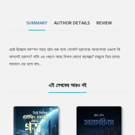
SUMMARY
AUTHOR DETAILS
REVIEW
ছোট্ট ছিমছাম মফস্সল শহরে হঠাৎ শুরু হলো গোলাপি ড্রাগনের আনাগোনা! ওগুলো কি
Tab
আসলেই ড্রাগন? নাকি এর পেছনে আছে বিশাল কোনো ষড়যন্ত্র? চাচ্চুকে নিয়ে রহস্য
সমাধানে বের হলো মাশু...
Article
এই লেখকের আরও বই