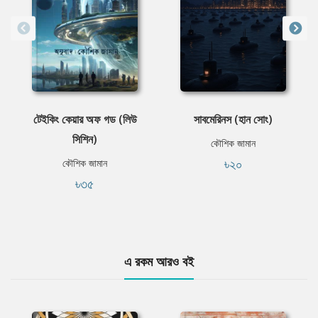
টেইকিং কেয়ার অফ গড (লিউ
সাবমেরিনস (হান সোং)
সিশিন)
কৌশিক জামান
৳২০
কৌশিক জামান
৳৩৫
এ রকম আরও বই