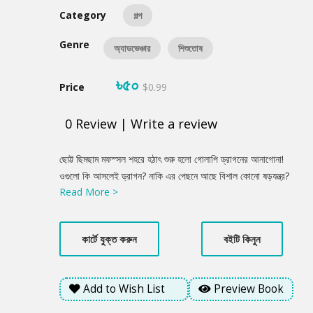
Category
গল্প
Genre
অ্যাডভেঞ্চার
শিশুতোষ
৳৫০
Price
$0.99
0
Review
|
Write a review
Product
ছোট্ট ছিমছাম মফস্সল শহরে হঠাৎ শুরু হলো গোলাপি ড্রাগনের আনাগোনা!
Summery
ওগুলো কি আসলেই ড্রাগন? নাকি এর পেছনে আছে বিশাল কোনো ষড়যন্ত্র?
Read More >
চাচ্চুকে নিয়ে রহস্য সমাধানে বের হলো মাশু...
কার্টে যুক্ত করুন
বইটি কিনুন
Add to Wish List
Preview Book