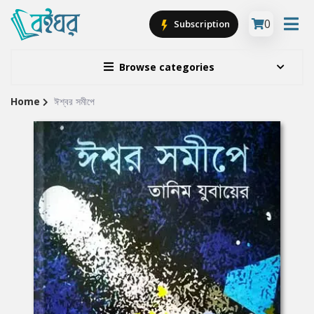
0
Subscription
Browse categories
Home
ঈশ্বর সমীপে
Site
Breadcrumb