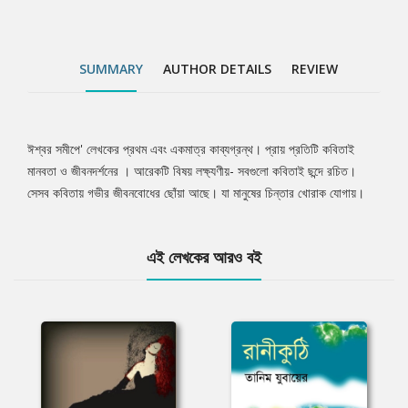
SUMMARY
AUTHOR DETAILS
REVIEW
ঈশ্বর সমীপে' লেখকের প্রথম এবং একমাত্র কাব্যগ্রন্থ। প্রায় প্রতিটি কবিতাই
Tab
মানবতা ও জীবনদর্শনের । আরেকটি বিষয় লক্ষ্যণীয়- সবগুলো কবিতাই ছন্দে রচিত।
সেসব কবিতায় গভীর জীবনবোধের ছোঁয়া আছে। যা মানুষের চিন্তার খোরাক যোগায়।
Article
এই লেখকের আরও বই