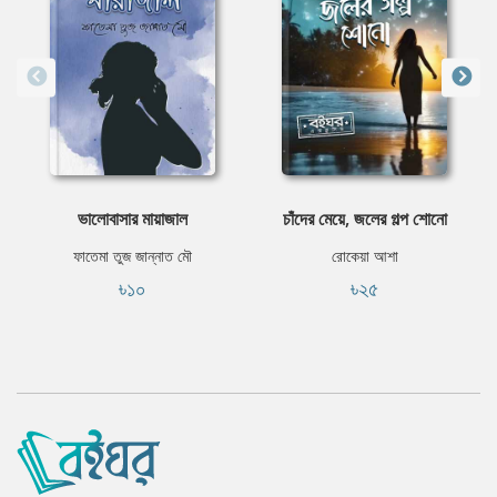
ভালোবাসার মায়াজাল
চাঁদের মেয়ে, জলের গল্প শোনো
ফাতেমা তুজ জান্নাত মৌ
রোকেয়া আশা
৳১০
৳২৫