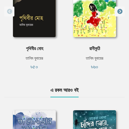
পৃথিবীর মোহ
রানীকুঠি
তানিম যুবায়ের
তানিম যুবায়ের
৳৫০
৳৬০
এ রকম আরও বই