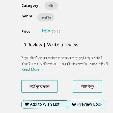
Category
কবিতা
Genre
সমকালীন
৳৩০
Price
$0.99
0
Review
|
Write a review
Product
ঈশ্বর সমীপে' লেখকের প্রথম এবং একমাত্র কাব্যগ্রন্থ। প্রায় প্রতিটি
Summery
কবিতাই মানবতা ও জীবনদর্শনের । আরেকটি বিষয় লক্ষ্যণীয়- সবগুলো কবিতাই
Read More >
ছন্দে রচিত। সেসব কবিতায় গভীর জীবনবোধের ছোঁয়া আছে। যা মানুষের
চিন্তার খোরাক যোগায়।
কার্টে যুক্ত করুন
বইটি কিনুন
Add to Wish List
Preview Book