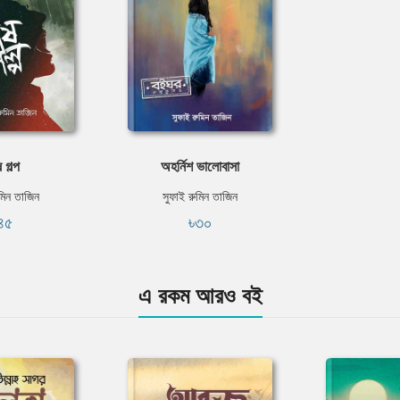
 গল্প
অহর্নিশ ভালোবাসা
মিন তাজিন
সুফাই রুমিন তাজিন
৪৫
৳৩০
এ রকম আরও বই