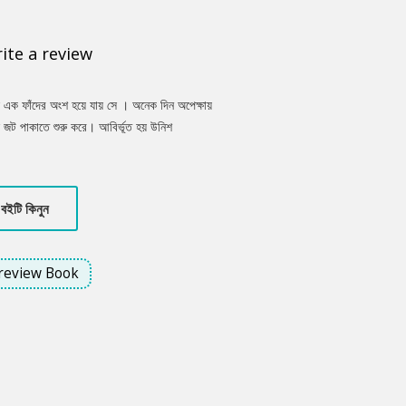
ite a review
 এক ফাঁদের অংশ হয়ে যায় সে । অনেক দিন অপেক্ষায়
ু জট পাকাতে শুরু করে। আবির্ভূত হয় উনিশ
াদের কাজ । একের পর এক রহস্যময় ঘটনা ঘটতে শুরু
আর কখনো পৃথিবীতে ফিরে আসতে পারবে?
বইটি কিনুন
review Book