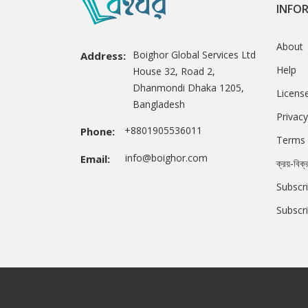
INFO
About
Boighor Global Services Ltd
Address:
Help
House 32, Road 2,
Dhanmondi Dhaka 1205,
Licens
Bangladesh
Privacy
+8801905536011
Phone:
Terms 
info@boighor.com
Email:
ক্রয়-বিক্
Subscri
Subscr