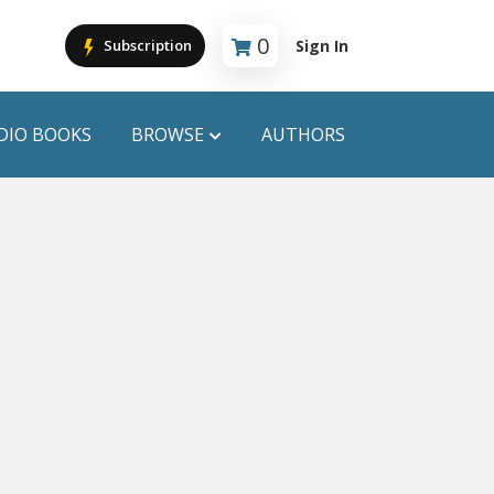
0
Sign In
Subscription
Cart is empty
DIO BOOKS
BROWSE
AUTHORS
PUBLICATIONS
ANYAPROKASH
Anyadhara
ors
Aajob Prokash
Bibliophile
Afsar Brothers