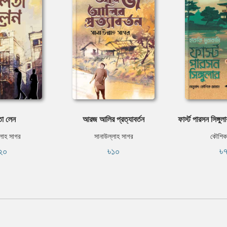
া লেন
আরজ আলির প্রত্যাবর্তন
ফার্স্ট পারসন সিঙ্গু
লাহ সাগর
সানাউল্লাহ সাগর
কৌশিক
২০
৳১০
৳