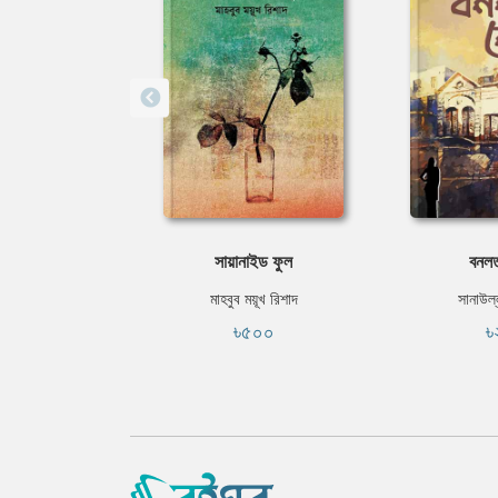
সায়ানাইড ফুল
বনলত
মাহবুব ময়ূখ রিশাদ
সানাউল্
৳৫০০
৳