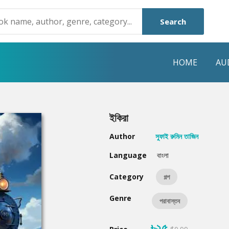
Search
HOME
AU
NRE
POPULAR AUTHORS
HIGHLIGHTS
ইকিরা
Humayun Ahmed
Hot & New
Author
সুফাই রুমিন তাজিন
Mouri Morium
Featured Event
Language
বাংলা
Mohammad Nazim Uddin
Featured Auth
Category
গল্প
Shanjana Alam
Best Seller
Genre
পরাবাস্তব
Anisul Hoque
Editors Choice
৳২৫