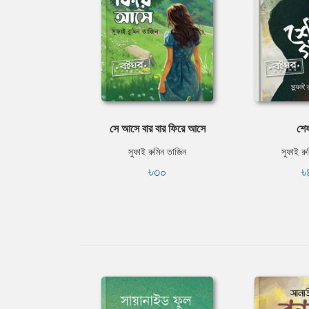
সে আসে বার বার ফিরে আসে
শেষ
সুফাই রুমিন তাজিন
সুফাই রু
৳৩০
৳