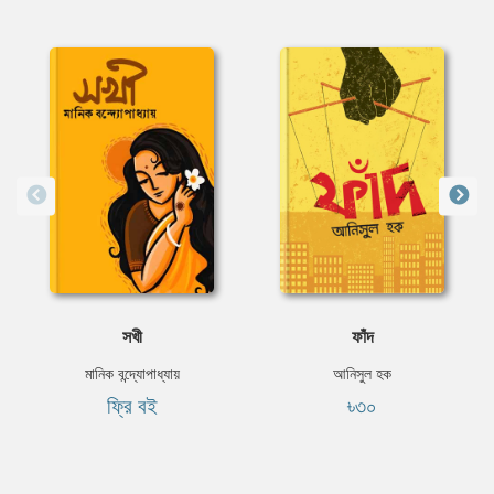
সখী
ফাঁদ
মানিক বন্দ্যোপাধ্যায়
আনিসুল হক
ফ্রি বই
৳৩০