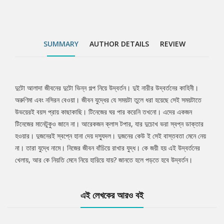
SUMMARY
AUTHOR DETAILS
REVIEW
দুটো আলাদা জীবনের দুটো ভিন্ন গল্প নিয়ে উদ্বর্তন। দুই নারীর উদ্বর্তনের কাহিনী।
Tab
অরুণিমা এবং নসিরন বেওয়া। জীবন যুদ্ধের যে সময়টা তুলে ধরা হয়েছে সেই সময়টাতে
উভয়েরই বয়স প্রায় কাছাকাছি। টিনেজের ঘর পার করেনি তখনো। এদের একজন
Article
টিনেজের মানেটুকুও জানে না। আরেকজন ক্লাস টপার, যার দুচোখ ভরা স্বপ্ন ডাক্তার
হওয়ার। দুজনেরই স্বপ্নে হানা দেয় দস্যুদল। দুজনের কেউ ই সেই বাস্তবতা মেনে নেয়
না। তারা যুদ্ধে নামে। নিজের জীবন বাঁচিয়ে রাখার যুদ্ধ। কে জয়ী হয় এই উদ্বর্তনের
খেলায়, আর কে নিয়তি মেনে নিয়ে হারিয়ে যায়? জানতে হলে পড়তে হবে উদ্বর্তন।
এই লেখকের আরও বই