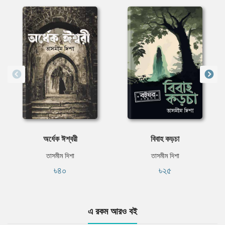
অর্ধেক ঈশ্বরী
বিবাহ কড়চা
তাসমীম দিশা
তাসমীম দিশা
৳৪০
৳২৫
এ রকম আরও বই