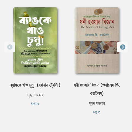
ব্যাঙকে খাও চুমু ! (ব্রায়ান ট্রেসি )
ধনী হওয়ার বিজ্ঞান (ওয়ালেস ডি.
ওয়াটলস্‌)
সুহৃদ সরকার
৳৩০
সুহৃদ সরকার
৳৫০