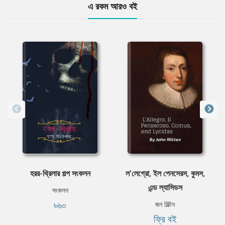
এ রকম আরও বই
হরর-থ্রিলার গল্প সংকলন
ল'লেগ্রো, ইল পেনসেরস, কুমস,
এন্ড ল্যাসিডস
সংকলন
৳৬০
জন মিল্টন
ফ্রি বই