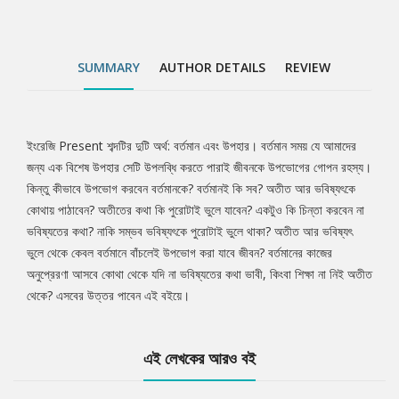
SUMMARY
AUTHOR DETAILS
REVIEW
ইংরেজি Present শব্দটির দুটি অর্থ: বর্তমান এবং উপহার। বর্তমান সময় যে আমাদের
Tab
জন্য এক বিশেষ উপহার সেটি উপলব্ধি করতে পারাই জীবনকে উপভোগের গোপন রহস্য।
কিন্তু কীভাবে উপভোগ করবেন বর্তমানকে? বর্তমানই কি সব? অতীত আর ভবিষ্যৎকে
Article
কোথায় পাঠাবেন? অতীতের কথা কি পুরোটাই ভুলে যাবেন? একটুও কি চিন্তা করবেন না
ভবিষ্যতের কথা? নাকি সম্ভব ভবিষ্যৎকে পুরোটাই ভুলে থাকা? অতীত আর ভবিষ্যৎ
ভুলে থেকে কেবল বর্তমানে বাঁচলেই উপভোগ করা যাবে জীবন? বর্তমানের কাজের
অনুপ্রেরণা আসবে কোথা থেকে যদি না ভবিষ্যতের কথা ভাবী, কিংবা শিক্ষা না নিই অতীত
থেকে? এসবের উত্তর পাবেন এই বইয়ে।
এই লেখকের আরও বই