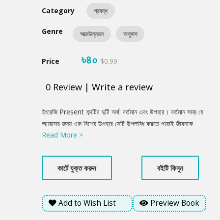
Category
প্রবন্ধ
Genre
আত্মউন্নয়ন
অনুবাদ
৳৪০
Price
$0.99
0
Review
|
Write a review
Product
ইংরেজি Present শব্দটির দুটি অর্থ: বর্তমান এবং উপহার। বর্তমান সময় যে
Summery
আমাদের জন্য এক বিশেষ উপহার সেটি উপলব্ধি করতে পারাই জীবনকে
Read More >
উপভোগের গোপন রহস্য। কিন্তু কীভাবে উপভোগ করবেন বর্তমানকে? বর্তমানই
কি সব? অতীত আর ভবিষ্যৎকে কোথায় পাঠাবেন? অতীতের কথা কি পুরোটাই
ভুলে যাবেন? একটুও কি চিন্তা করবেন না ভবিষ্যতের কথা? নাকি সম্ভব
কার্টে যুক্ত করুন
বইটি কিনুন
ভবিষ্যৎকে পুরোটাই ভুলে থাকা? অতীত আর ভবিষ্যৎ ভুলে থেকে কেবল বর্তমানে
বাঁচলেই উপভোগ করা যাবে জীবন? বর্তমানের কাজের অনুপ্রেরণা আসবে কোথা
থেকে যদি না ভবিষ্যতের কথা ভাবী, কিংবা শিক্ষা না নিই অতীত থেকে? এসবের
Add to Wish List
Preview Book
উত্তর পাবেন এই বইয়ে।