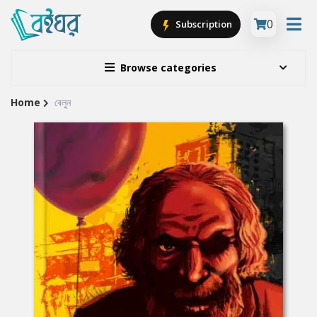
0
Subscription
Browse categories
Home
বেলুন
Site
Breadcrumb