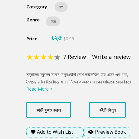
Category
গল্প
Genre
হরর
৳২৫
Price
$0.99
★
★
★
★
★
7
Review
|
Write a review
Product
সন্তানের স্কুলের সামনে বেলুনওয়ালা দেখে নস্টালজিক হয়ে ওঠেন এক বাবা,
Summery
শৈশবের রঙিন দিনে ফিরে যান। নিজের একমাত্র সন্তান সামিরকে বেলুন কিনে
Read More >
দিতে নিয়ে যান অদ্ভুতদর্শন সেই বেলুনওয়ালার কাছে। কিন্তু চাইলেই কি সব
বেলুন কেনা যায়? শুরু হয় এক অন্য গল্প!
কার্টে যুক্ত করুন
বইটি কিনুন
Add to Wish List
Preview Book