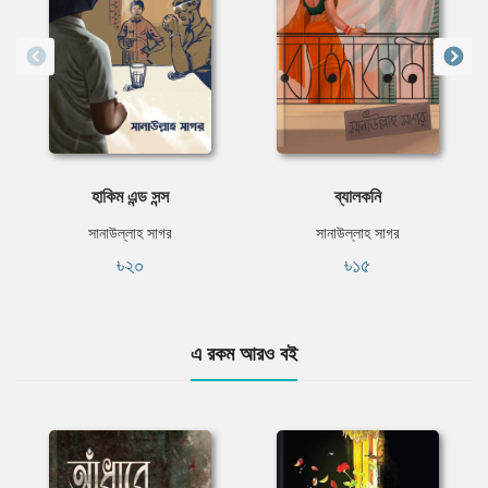
হাকিম এন্ড সন্স
ব্যালকনি
সানাউল্লাহ সাগর
সানাউল্লাহ সাগর
৳২০
৳১৫
এ রকম আরও বই