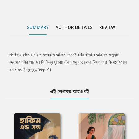
SUMMARY
AUTHOR DETAILS
REVIEW
দাম্পত্যে ভালোবাসার গতিপ্রকৃতি আসলে কেমন? কখন কীভাবে আমাদের অনুভূতি
Tab
বদলায়? শরীর আর মন কি ভিন্ন সুতোয় বাঁধা? শুধু ভালোবাসা কিংবা মায়া কি যথেষ্ট? সে
গল্প বলতেই প্রস্তুত ‘বিভ্রম’।
Article
এই লেখকের আরও বই