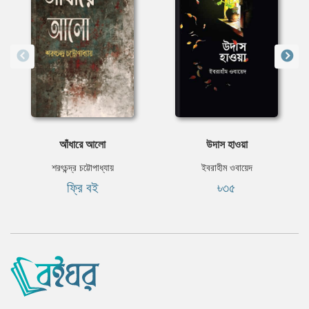
আঁধারে আলো
উদাস হাওয়া
শরৎচন্দ্র চট্টোপাধ্যায়
ইবরাহীম ওবায়েদ
ফ্রি বই
৳৩৫