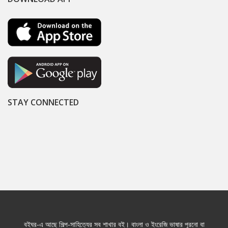
STAY CONNECTED
বইঘর-এ আছে শিল্প-সাহিত্যের সব শাখার বই। বাংলা ও ইংরেজি ভাষার পুরনো বা