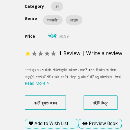
Category
গল্প
Genre
সমকালীন
রোমান্স
৳১৫
Price
$0.99
★
★
★
★
★
1
Review
|
Write a review
Product
দাম্পত্যে ভালোবাসার গতিপ্রকৃতি আসলে কেমন? কখন কীভাবে আমাদের
Summery
অনুভূতি বদলায়? শরীর আর মন কি ভিন্ন সুতোয় বাঁধা? শুধু ভালোবাসা কিংবা
Read More >
মায়া কি যথেষ্ট? সে গল্প বলতেই প্রস্তুত ‘বিভ্রম’।
কার্টে যুক্ত করুন
বইটি কিনুন
Add to Wish List
Preview Book