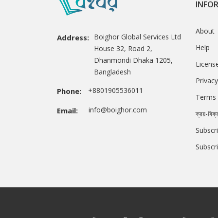
INFO
About
Boighor Global Services Ltd
Address:
Help
House 32, Road 2,
Dhanmondi Dhaka 1205,
Licens
Bangladesh
Privacy
+8801905536011
Phone:
Terms 
info@boighor.com
Email:
ক্রয়-বিক্
Subscri
Subscr