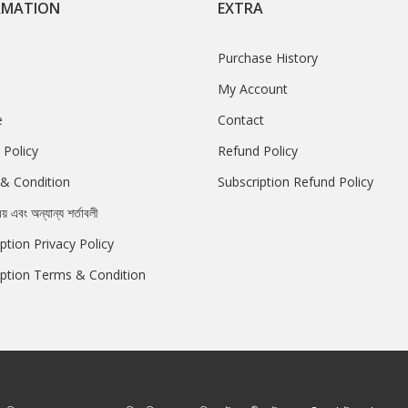
RMATION
EXTRA
Purchase History
My Account
e
Contact
 Policy
Refund Policy
& Condition
Subscription Refund Policy
রয় এবং অন্যান্য শর্তাবলী
ption Privacy Policy
iption Terms & Condition