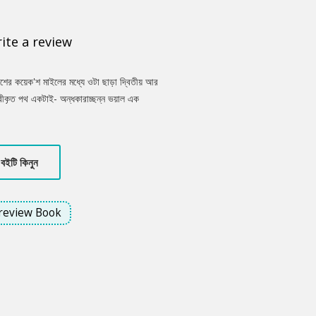
ite a review
শের কয়েক'শ মাইলের মধ্যে ওটা ছাড়া দ্বিতীয় আর
ীকৃত পথ একটাই- অন্ধকারাচ্ছন্ন ভয়াল এক
রিপথ। বহুকাল ধরে স্টেজ কোচের চলাচলও নেই
ন এক অভিশাপ! পোড় খাওয়া বুড়ো বাউন্টি হান্টার,
িগ ব্ল্যাক! এটাই কি সত্যি? নাকি পর্দার আড়ালে লুকিয়ে
বইটি কিনুন
review Book