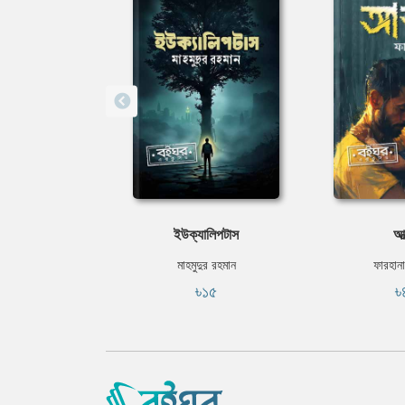
ইউক্যালিপটাস
আত
মাহমুদুর রহমান
ফারহানা
৳১৫
৳