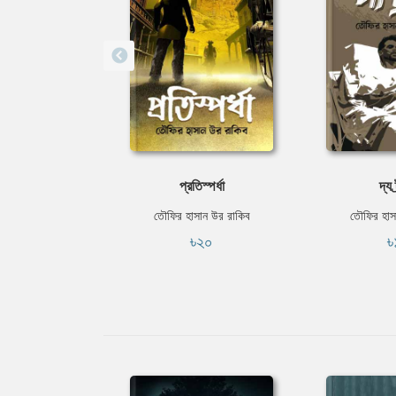
প্রতিস্পর্ধা
দ্য 
তৌফির হাসান উর রাকিব
তৌফির হাস
৳২০
৳