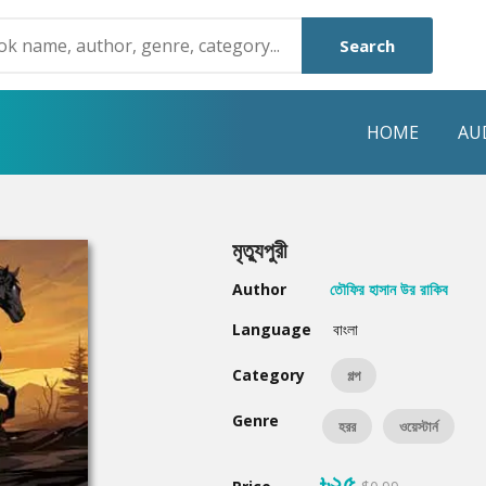
Search
HOME
AU
NRE
POPULAR AUTHORS
HIGHLIGHTS
মৃত্যুপুরী
Humayun Ahmed
Hot & New
Author
তৌফির হাসান উর রাকিব
Mouri Morium
Featured Event
Language
বাংলা
Mohammad Nazim Uddin
Featured Auth
Category
গল্প
Shanjana Alam
Best Seller
Genre
হরর
ওয়েস্টার্ন
Anisul Hoque
Editors Choice
৳২৫