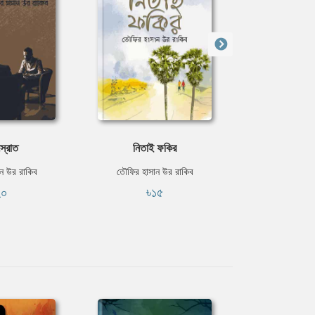
স্রোত
নিতাই ফকির
বিভা
ন উর রাকিব
তৌফির হাসান উর রাকিব
তৌফির হাসান
২০
৳১৫
৳২