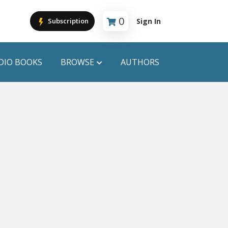
0
Sign In
Subscription
Cart is empty
DIO BOOKS
BROWSE
AUTHORS
PUBLICATIONS
ANYAPROKASH
Anyadhara
ors
Aajob Prokash
Bibliophile
Afsar Brothers