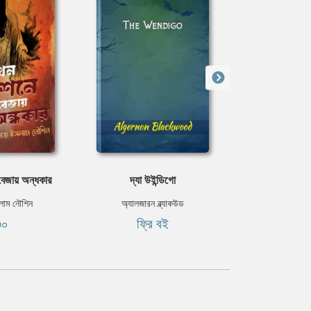
বেজায় অন্ধকার
দ্যা উইন্ডিগো
জীবন ম
লাম নৌশিন
অ্যালজারন ব্ল্যাকউড
হেমেন্দ্রকু
৩০
ফ্রি বই
ফ্রি