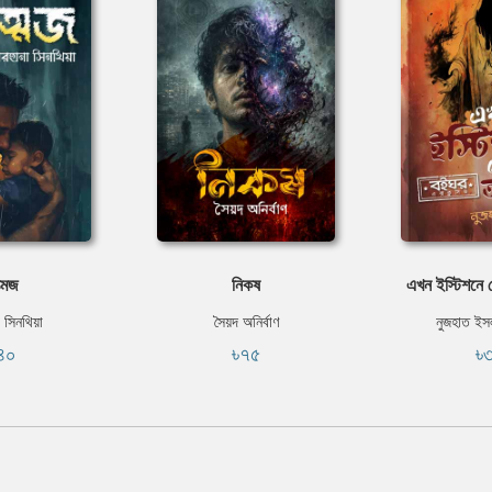
্মজ
নিকষ
এখন ইস্টিশনে 
 সিনথিয়া
সৈয়দ অনির্বাণ
নুজহাত ইস
৪০
৳৭৫
৳