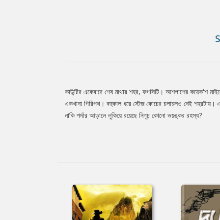
কাউন্টির একেবারে শেষ মাথার শহর, ফগসিটি। আশপাশের কয়েক'শ মাইলের
Tab
একখানা গিরিপথ। বহুকাল ধরে স্টেজ কোচের চলাচলও নেই শহরটায়। এহেন 
নাকি পর্দার আড়ালে লুকিয়ে রয়েছে নিগূঢ় কোনো ভয়ঙ্কর রহস্য?
Article