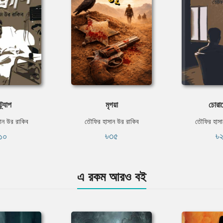
ট্র্যাপ
মৃগয়া
চোরা
ান উর রাকিব
তৌফির হাসান উর রাকিব
তৌফির হাসা
১০
৳৩৫
৳
এ রকম আরও বই