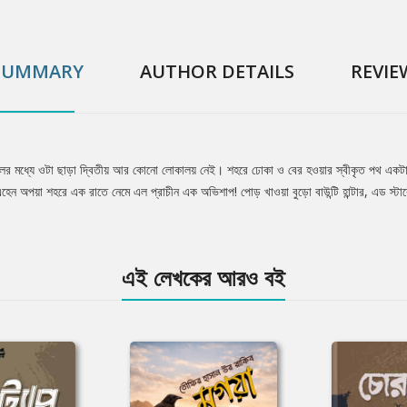
SUMMARY
AUTHOR DETAILS
REVIE
 মধ্যে ওটা ছাড়া দ্বিতীয় আর কোনো লোকালয় নেই। শহরে ঢোকা ও বের হওয়ার স্বীকৃত পথ একটাই- অন
অপয়া শহরে এক রাতে নেমে এল প্রাচীন এক অভিশাপ! পোড় খাওয়া বুড়ো বাউন্টি হান্টার, এড স্টার্কের 
এই লেখকের আরও বই