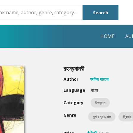
Search
HOME
AU
NRE
POPULAR AUTHORS
HIGHLIGHTS
রহস্যমানবী
Humayun Ahmed
Hot & New
Author
কানিজ ফাতেমা
Mouri Morium
Featured Event
Language
বাংলা
Mohammad Nazim Uddin
Featured Auth
Category
উপন্যাস
Shanjana Alam
Best Seller
Genre
সুপার ন্যাচারাল
থ্রিলার
Anisul Hoque
Editors Choice
৳৯৫