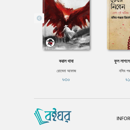
করাল থাবা
ফুল লাগলে
রোমেনা আফাজ
নসিব পঞ্
৳৩০
৳
INFO