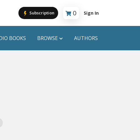
0
Sign In
Subscription
Cart is empty
DIO BOOKS
BROWSE
AUTHORS
PUBLICATIONS
ANYAPROKASH
Anyadhara
ors
Aajob Prokash
Bibliophile
Afsar Brothers