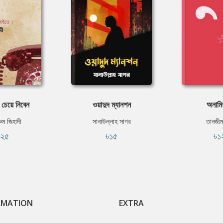
 চেয়ে নিবেন
ওয়াদুদ ম্যানশন
অনামি
চম জিহাদী
সানাউল্লাহ সাগর
তানজীম
১২৫
৳১৫
৳১
RMATION
EXTRA