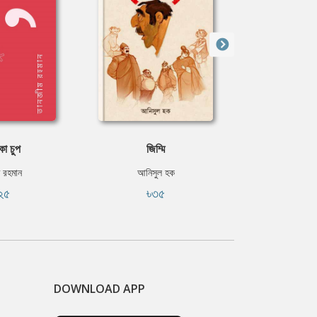
কা চুপ
জিম্মি
দুর্ধর্ষ দস
 রহমান
আনিসুল হক
রোমেনা
২৫
৳৩৫
৳৪
DOWNLOAD APP