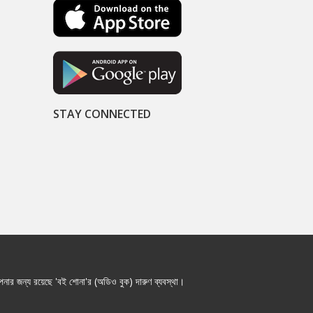
STAY CONNECTED
নার জন্য রয়েছে 'বই শোনা'র (অডিও বুক) দারুণ ব্যবস্থা।