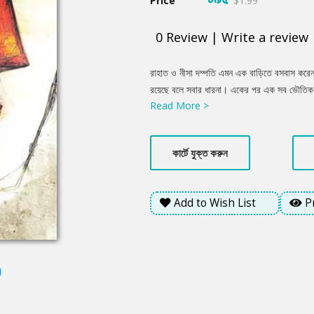
Price
$1.99
0
Review
|
Write a review
Product
রাহাত ও নীসা দম্পতি এমন এক বাড়িতে বসবাস করেন
Summery
রয়েছে বলে সবার ধারনা। একের পর এক সব ভৌতিক 
Read More >
ভাবে। এর মধ্যেই বাড়িতে এসে উপস্থিত হন নাজিমুদ্
একজন গোয়েন্দা অফিসার হিসেবে। তারপরই দৃশ্যপট
ওঠে। আসলেই কি কোনো অশরীরী আত্মার অস্তিত্ব এ
কার্টে যুক্ত করুন
অতি ভৌতিক কল্পনা?
Add to Wish List
P