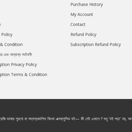
Purchase History
My Account
e
Contact
 Policy
Refund Policy
& Condition
Subscription Refund Policy
রয় এবং অন্যান্য শর্তাবলী
ption Privacy Policy
iption Terms & Condition
জি ভাষার পুরনো বা সদ্যপ্রকাশিত কিংবা এক্সক্লুসিভ বই— কী নেই এখানে ? শুধু 'বই পড়া' নয়, আপ