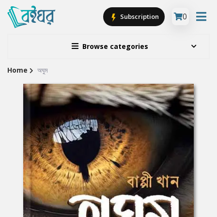
0
Subscription
Browse categories
Home
অঘুম
Site
Breadcrumb