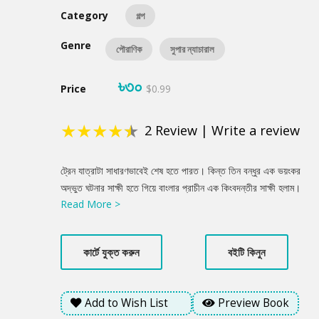
Category
গল্প
Genre
পৌরাণিক
সুপার ন্যাচারাল
৳৩০
Price
$0.99
★
★
★
★
★
2
Review
|
Write a review
Product
ট্রেন যাত্রাটা সাধারণভাবেই শেষ হতে পারত। কিন্ত তিন বন্ধুর এক ভয়ংকর
Summery
অদ্ভুত ঘটনার সাক্ষী হতে গিয়ে বাংলার প্রাচীন এক কিংবদন্তীর সাক্ষী হলাম।
Read More >
ঘুমোলেই বিপদ!
কার্টে যুক্ত করুন
বইটি কিনুন
Add to Wish List
Preview Book