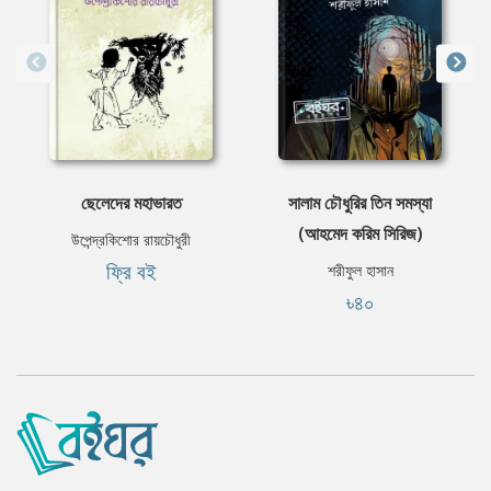
ছেলেদের মহাভারত
সালাম চৌধুরির তিন সমস্যা
(আহমেদ করিম সিরিজ)
উপেন্দ্রকিশোর রায়চৌধুরী
ফ্রি বই
শরীফুল হাসান
৳৪০