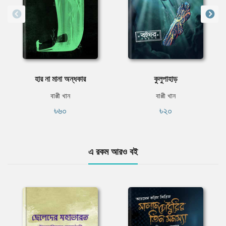
হার না মানা অন্ধকার
কুলুপাহাড়
বাপ্পী খান
বাপ্পী খান
৳৬০
৳২০
এ রকম আরও বই