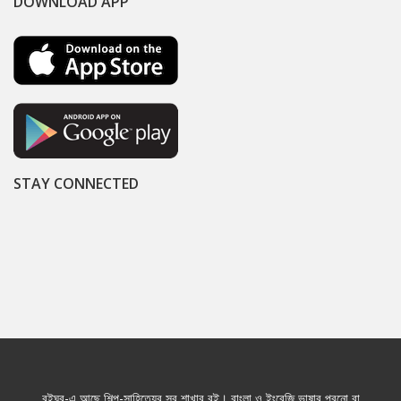
DOWNLOAD APP
STAY CONNECTED
বইঘর-এ আছে শিল্প-সাহিত্যের সব শাখার বই। বাংলা ও ইংরেজি ভাষার পুরনো বা