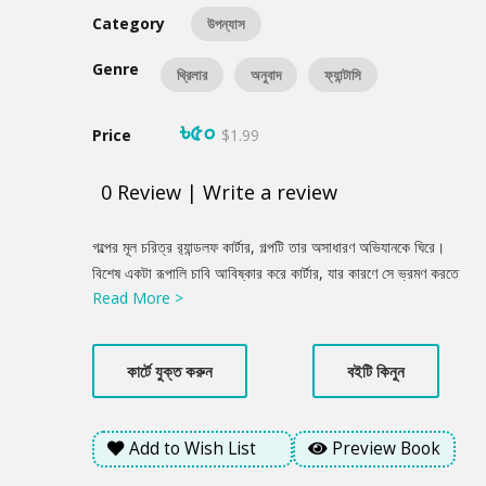
Category
উপন্যাস
Genre
থ্রিলার
অনুবাদ
ফ্যান্টাসি
৳৫০
Price
$1.99
0
Review
|
Write a review
Product
গল্পের মূল চরিত্র র‍্যান্ডলফ কার্টার, গল্পটি তার অসাধারণ অভিযানকে ঘিরে।
Summery
বিশেষ একটা রূপালি চাবি আবিষ্কার করে কার্টার, যার কারণে সে ভ্রমণ করতে
Read More >
পারে অপার্থিব সব জায়গা। এই জায়গাগুলোতে ওর জন্য ওঁত পেতে থাকে এমন
সব দৃশ্য যা আমাদের কল্পনার বাইরে, যার জন্ম আমাদের ভয় আর বিস্ময়ের।
কার্টারের সঙ্গে এই অভিযানে আপনার সামনে পড়বে অদ্ভুত সব ধারণা আর
কার্টে যুক্ত করুন
বইটি কিনুন
বিশ্বাস, যা আপনার চারপাশের সবকিছুর অস্তিত্বকেই করে তুলবে
প্রশ্নবিদ্ধ। দার্শনিকের কলমে এমন এক জগতের বর্ণনা লাভক্রাফট ও প্রাইস
তুলে ধরবেন আপনাদের সামনে যা কসমিক রহস্যে ডুব দিতে বাধ্য করবে
Add to Wish List
Preview Book
আপনাকে।