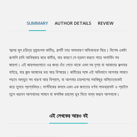
SUMMARY
AUTHOR DETAILS
REVIEW
গল্পের মূল চরিত্র র‍্যান্ডলফ কার্টার, গল্পটি তার অসাধারণ অভিযানকে ঘিরে। বিশেষ একটা
Tab
রূপালি চাবি আবিষ্কার করে কার্টার, যার কারণে সে ভ্রমণ করতে পারে অপার্থিব সব
জায়গা। এই জায়গাগুলোতে ওর জন্য ওঁত পেতে থাকে এমন সব দৃশ্য যা আমাদের কল্পনার
Article
বাইরে, যার জন্ম আমাদের ভয় আর বিস্ময়ের। কার্টারের সঙ্গে এই অভিযানে আপনার সামনে
পড়বে অদ্ভুত সব ধারণা আর বিশ্বাস, যা আপনার চারপাশের সবকিছুর অস্তিত্বকেই
করে তুলবে প্রশ্নবিদ্ধ। দার্শনিকের কলমে এমন এক জগতের বর্ণনা লাভক্রাফট ও প্রাইস
তুলে ধরবেন আপনাদের সামনে যা কসমিক রহস্যে ডুব দিতে বাধ্য করবে আপনাকে।
এই লেখকের আরও বই