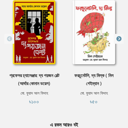
প্রফেসর চ্যালেঞ্জার: দ্য পয়জন বেল্ট
ফরচুনেটলি, দ্য মিল্ক ( নিল
(আর্থার কোনান ডয়েল)
গেইম্যান )
মো. ফুয়াদ আল ফিদাহ
মো. ফুয়াদ আল ফিদাহ
৳১০০
৳৫০
এ রকম আরও বই