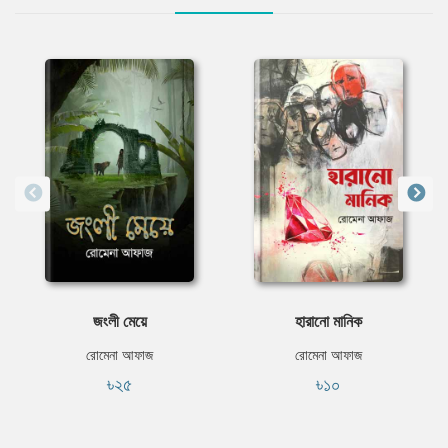
জংলী মেয়ে
হারানো মানিক
রোমেনা আফাজ
রোমেনা আফাজ
৳২৫
৳১০