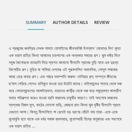
গ্রামে বেড়াতে আসা। কিন্তু নীলতলিতে পা রেখেই বড় ধরণের হোঁচট খায়
তারা- একে একে মুখোমুখি হতে থাকে এক বর্বর সমাজ ব্যবস্থার, মুখোশধারী
হিংস্র মানুষদের এবং সবশেষে এক ভয়াল রাত্রি ....
SUMMARY
AUTHOR DETAILS
REVIEW
এ প্রজন্মের জনপ্রিয় লেখক সাদাত হোসাইনের জীবনঘনিষ্ঠ উপন্যাস 'মেঘেদের দিন' মূলত
Tab
এক ভয়াল রাত্রি কিংবা আমাদের চারপাশের এক অন্ধকার সময়ের গল্প। ঝুম বর্ষার দিনে
সবুজ কৈশোরকে হাতছানি দিয়ে স্বাগত জানানো নীলতলি গ্রামের বুড়ি নামে এক দুরন্ত
Article
কিশোরীর গল্প। বুড়ির মা শাফিয়া বেগমের এই পুরূষশাসিত অমানবিক, লোলুপ সমাজের
কাছে হেরে যাবার গল্প। এবং শহুরে নবদম্পতি মারুফ- তানিয়ার গল্প; দাম্পত্য জীবনের
ছ'মাস পেরিয়ে গেলেও হানিমুনে যাওয়া হয়ে উঠেনি যাদের। থাইল্যান্ডের পাতায় থেকে শুরু
করে নেদারল্যান্ডসের আমস্টারডাম, ভারতের কাশ্মীর থেকে শুরু করে সমুদ্রমগ্ন মালদ্বীপ
যাবার পরিকল্পনা করেও যাওয়া হয়নি মারুফের চাকুরীর কারণে। তাই অবশেষে মারুফের
স্বপ্নময় হিজল ফুল, কাঠের দোতলা বাড়ি, জোছনা রাত কিংবা ঝুম বৃষ্টির নীলতলি গ্রামে
বেড়াতে আসা। কিন্তু নীলতলিতে পা রেখেই বড় ধরণের হোঁচট খায় তারা- একে একে
মুখোমুখি হতে থাকে এক বর্বর সমাজ ব্যবস্থার, মুখোশধারী হিংস্র মানুষদের এবং সবশেষে
এক ভয়াল রাত্রি ....