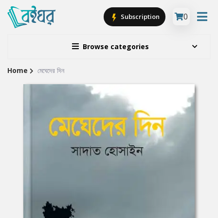
0
Subscription
Browse categories
Home
মেঘেদের দিন
Site
Breadcrumb