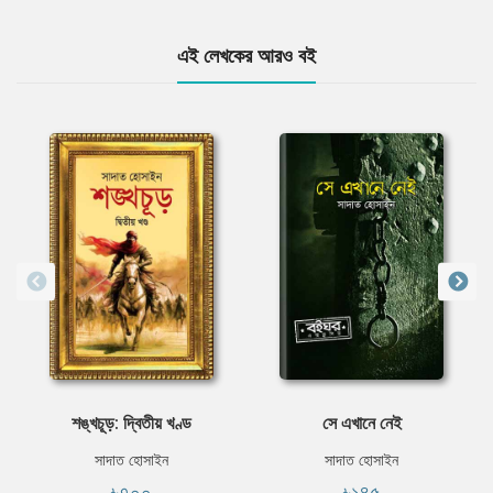
এই লেখকের আরও বই
শঙ্খচূড়: দ্বিতীয় খণ্ড
সে এখানে নেই
সাদাত হোসাইন
সাদাত হোসাইন
৳৭০০
৳১৪৫