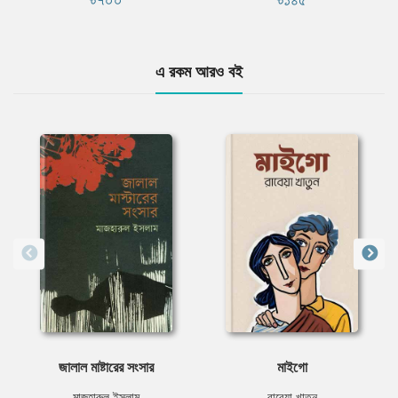
এ রকম আরও বই
জালাল মাষ্টারের সংসার
মাইগো
মাজহারুল ইসলাম
রাবেয়া খাতুন