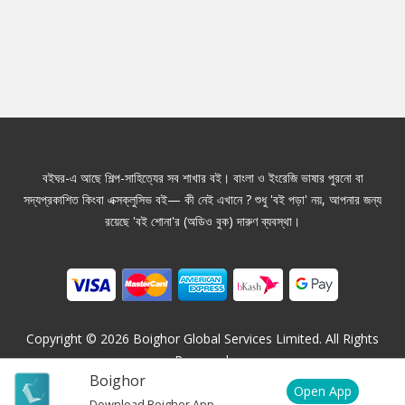
বইঘর-এ আছে শিল্প-সাহিত্যের সব শাখার বই। বাংলা ও ইংরেজি ভাষার পুরনো বা
সদ্যপ্রকাশিত কিংবা এক্সক্লুসিভ বই— কী নেই এখানে ? শুধু 'বই পড়া' নয়, আপনার জন্য
রয়েছে 'বই শোনা'র (অডিও বুক) দারুণ ব্যবস্থা।
Copyright ©
2026
Boighor Global Services Limited. All Rights
Reserved.
Boighor
Open App
Download Boighor App