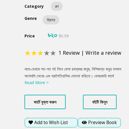
Category
গল্প
Genre
থ্রিলার
৳২০
Price
$0.99
★
★
★
★
★
1
Review
|
Write a review
Product
নামে-বেনামে শত-শত বই লিখে ফেলা রহস্যময় মানুষ, নিশিকান্ত বাবুর বসবাস
Summery
আগামসি লেনের এক প্রাগৈতিহাসিক দোতলা বাড়িতে। বেসরকারি ফার্মে
Read More >
কেরানির কাজ করা তরুণ বাগচীও ওখানেই থাকেন। তাঁদের কাছ থেকেই আপনি
মানুষ খুন করার ব্যাপারে বিস্তারিত জানতে পারবেন!
কার্টে যুক্ত করুন
বইটি কিনুন
Add to Wish List
Preview Book