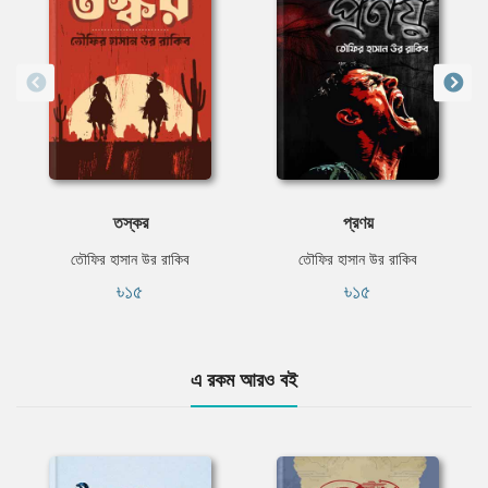
তস্কর
প্রণয়
তৌফির হাসান উর রাকিব
তৌফির হাসান উর রাকিব
৳১৫
৳১৫
এ রকম আরও বই