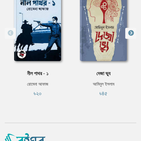
নীল পাথর - ১
দেজা ভ্যু
রোমেনা আফাজ
আমিনুল ইসলাম
৳২০
৳৪৫