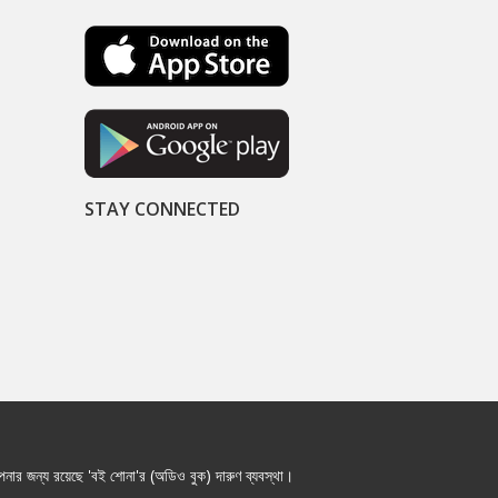
STAY CONNECTED
নার জন্য রয়েছে 'বই শোনা'র (অডিও বুক) দারুণ ব্যবস্থা।