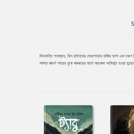
কিংবদন্তি গানম্যান, কিন রাইনারের দোরগোড়ায় হাজির হলো এক তরুণ 
Tab
সমস্ত জ্ঞান? শহরের বুকে মরুঝড়ের মতো আচমকা আবির্ভূত হওয়া ডুয়েলে
Article