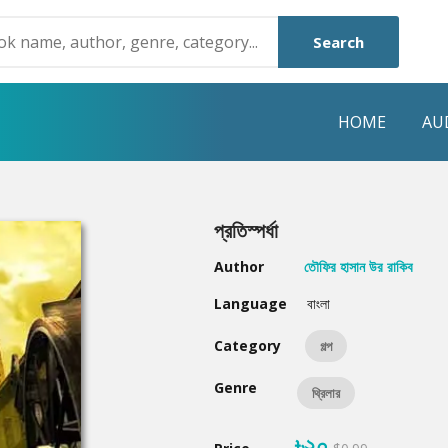
Search
HOME
AU
NRE
POPULAR AUTHORS
HIGHLIGHTS
প্রতিস্পর্ধা
Humayun Ahmed
Hot & New
Author
তৌফির হাসান উর রাকিব
Mouri Morium
Featured Event
Language
বাংলা
Mohammad Nazim Uddin
Featured Auth
Category
গল্প
Shanjana Alam
Best Seller
Genre
থ্রিলার
Anisul Hoque
Editors Choice
৳২০