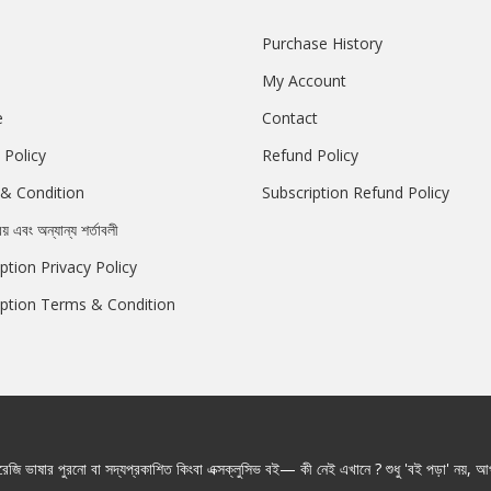
Purchase History
My Account
e
Contact
 Policy
Refund Policy
& Condition
Subscription Refund Policy
রয় এবং অন্যান্য শর্তাবলী
ption Privacy Policy
iption Terms & Condition
জি ভাষার পুরনো বা সদ্যপ্রকাশিত কিংবা এক্সক্লুসিভ বই— কী নেই এখানে ? শুধু 'বই পড়া' নয়, আপ