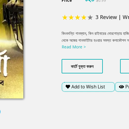
Price
$0.99
★
★
★
★
★
3
Review
|
Wr
Product
কিংবদন্তি গানম্যান, কিন রাইনারের দোরগোড়ায় হাজ
Summery
থেকে অজেয় গানফাইটার হওয়ার সমস্ত কলাকৌশল আহ
Read More >
নাকি বিলিয়ে দিল নিজের অর্জিত সমস্ত জ্ঞান? শহরে
কার ভবিতব্য নির্ধারিত হতে চলেছে?
কার্টে যুক্ত করুন
Add to Wish List
P