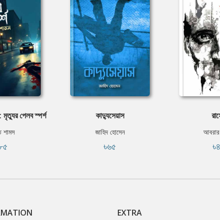
 মৃত্যুর পেলব স্পর্শ
কাদ্যুসেয়াস
রা
ত শামস
জাহিদ হোসেন
আবরার
৮৫
৳৬৫
৳
RMATION
EXTRA