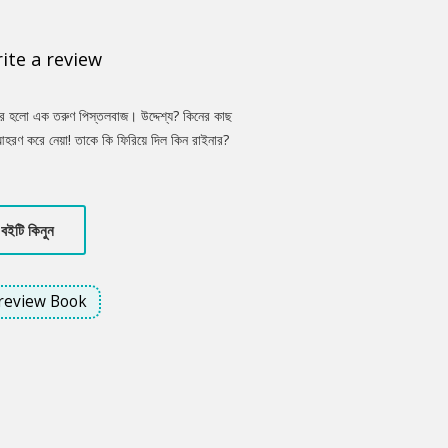
ite a review
ির হলো এক তরুণ পিস্তলবাজ। উদ্দেশ্য? কিনের কাছ
রণ করে নেয়া! তাকে কি ফিরিয়ে দিল কিন রাইনার?
র বুকে মরুঝড়ের মতো আচমকা আবির্ভূত হওয়া ডুয়েলে
বইটি কিনুন
review Book