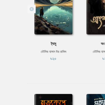
ট্যাবু
অং
তৌফির হাসান উর রাকিব
তৌফির হাস
৳২০
৳