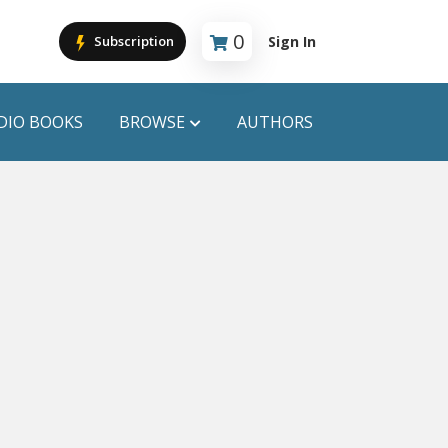
0
Sign In
Subscription
Cart is empty
DIO BOOKS
BROWSE
AUTHORS
PUBLICATIONS
ANYAPROKASH
Anyadhara
ors
Aajob Prokash
Bibliophile
Afsar Brothers