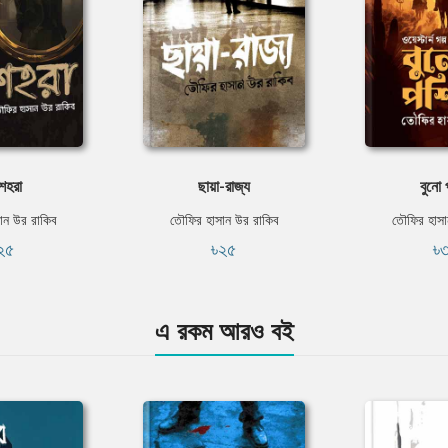
শহরা
ছায়া-রাজ্য
বুনো 
ান উর রাকিব
তৌফির হাসান উর রাকিব
তৌফির হাসা
২৫
৳২৫
৳
এ রকম আরও বই