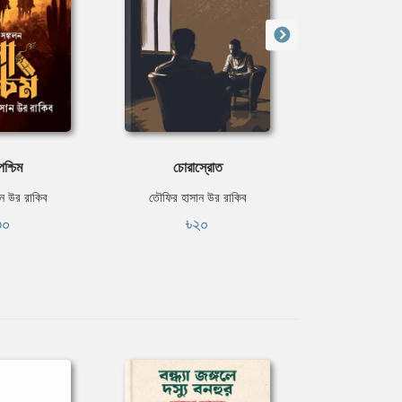
পশ্চিম
চোরাস্রোত
দ্য প্য
ন উর রাকিব
তৌফির হাসান উর রাকিব
তৌফির হাসান
৩০
৳২০
৳১