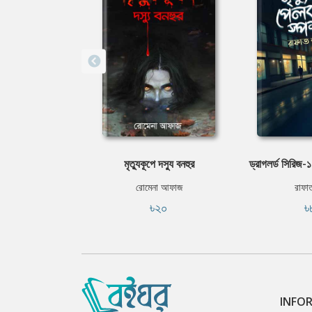
মৃত্যুকূপে দস্যু বনহুর
ড্রাগলর্ড সিরিজ-১:
রোমেনা আফাজ
রাফা
৳২০
৳
INFO