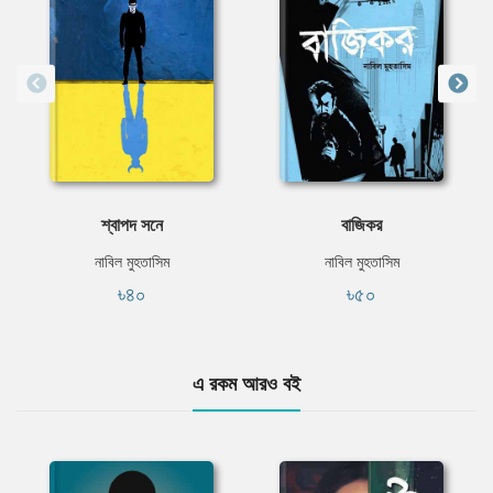
শ্বাপদ সনে
বাজিকর
নাবিল মুহতাসিম
নাবিল মুহতাসিম
৳৪০
৳৫০
এ রকম আরও বই