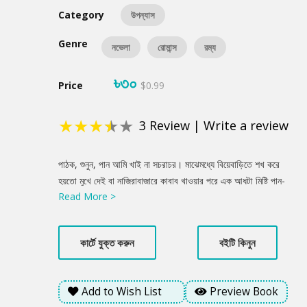
Category
উপন্যাস
Genre
নভেলা
রোমান্স
রম্য
৳৩০
Price
$0.99
★
★
★
★
★
3
Review
|
Write a review
Product
পাঠক, শুনুন, পান আমি খাই না সচরাচর। মাঝেমধ্যে বিয়েবাড়িতে শখ করে
Summery
হয়তো মুখে দেই বা নাজিরাবাজারে কাবাব খাওয়ার পরে এক আধটা মিষ্টি পান-
Read More >
এটুকুই। কিন্তু একবার খেয়েছিলাম বটে রহস্যময় এক পান- দুনিয়া ঢুঁড়ে এমন
পান খুঁজে বের করেছিলাম, যার ক্ষমতা আপনি কল্পনাও করতে পারবেন না।
শুনবেন সেই গল্প?
কার্টে যুক্ত করুন
বইটি কিনুন
Add to Wish List
Preview Book