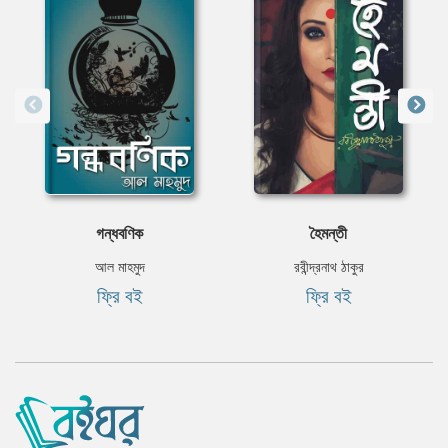
গন্ধবণিক
হৈমন্তী
আল মাহমুদ
রবীন্দ্রনাথ ঠাকুর
ফ্রি বই
ফ্রি বই