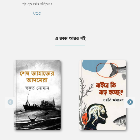
প্রান্ত ঘোষ দস্তিদার
৳৩৫
এ রকম আরও বই