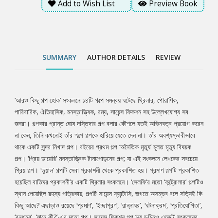
Add to Wish List
Preview Book
প্রকাশনী’র একটি থ্রিলার সংকলনে। ‘সেলফি’র মতো ‘কন্ট্রোলার’ গল্পটিও স্থান
পেয়েছিল রহস্য পত্রিকায়; গল্পটি সায়েন্স ফ্যান্টাসি, জগতে অসম্ভব বলে সত্যিই
কি কিছু আছে? এছাড়াও রয়েছে ‘প্রমাণ’, ‘ইচ্ছাপূরণ’, ‘রান্নাঘর’, ‘ঘটনাক্রম’,
‘প্রতিযোগিতা’, ‘বন্ধুত্ব’, ‘মানে কী?’-এর মতো গল্প। সায়েন্স ফিকশন গল্প ‘দ্য
ডমিনও এফেক্ট’ সংকলনের শেষ পরিবেশনা।
SUMMARY
AUTHOR DETAILS
REVIEW
‘আরও কিছু গল্প হোক’ সংকলনে ১৪টি গল্পে সমন্বয় ঘটেছে থ্রিলার, পৌরাণিক,
Tab
পারিবারিক, ঐতিহাসিক, মনস্তাত্ত্বিক, রম্য, সায়েন্স ফিকশন সহ উল্লেখযোগ্য সব
জনরা। গল্পকার প্রান্ত ঘোষ দস্তিদার গল্প বলার কৌশলে যতই অভিনবত্ব প্রয়োগ করেন
Article
না কেন, তিনি কখনোই তাঁর গল্পে গল্পকে হারিয়ে যেতে দেন না। তাঁর অবশ্যম্ভাবীভাবে
থাকে একটি সুন্দর নিখাদ গল্প। বইয়ের প্রথম গল্প ‘অনৈতিক মৃত্যু’ মূলত মৃত্যু বিষয়ক
গল্প। ‘প্রিয় ডায়েরি’ মনস্তাত্ত্বিক টানাপোড়নের গল্প; যা এই সংকলনে লেখকের সবচেয়ে
প্রিয় গল্প। ‘ডুয়াল’ গল্পটি সেবা প্রকাশনী থেকে প্রকাশিত হয়। প্রমাণ গল্পটি প্রকাশিত
হয়েছিল বাতিঘর প্রকাশনী’র একটি থ্রিলার সংকলনে। ‘সেলফি’র মতো ‘কন্ট্রোলার’ গল্পটিও
স্থান পেয়েছিল রহস্য পত্রিকায়; গল্পটি সায়েন্স ফ্যান্টাসি, জগতে অসম্ভব বলে সত্যিই কি
কিছু আছে? এছাড়াও রয়েছে ‘প্রমাণ’, ‘ইচ্ছাপূরণ’, ‘রান্নাঘর’, ‘ঘটনাক্রম’, ‘প্রতিযোগিতা’,
‘বন্ধুত্ব’, ‘মানে কী?’-এর মতো গল্প। সায়েন্স ফিকশন গল্প ‘দ্য ডমিনও এফেক্ট’ সংকলনের