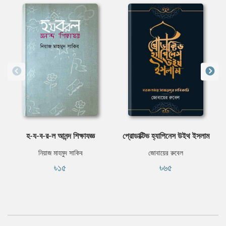
হ-য-ব-র-ল আনন্দ শিক্ষাযজ্ঞ
প্রোডাক্টিভ হ্যাপিনেস উইথ ইসলাম
নিয়াজ মাহমুদ সাকিব
জোবায়ের রুবেল
৳১৫
৳৬৫