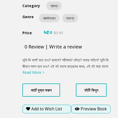
Category
প্রবন্ধ
Genre
আত্মউন্নয়ন
তারুণ্য
৳৫০
Price
$0.99
0
Review
|
Write a review
Product
তুমি কি ফার্স্ট হতে চাও? ক্লাসে? পরীক্ষায়? দৌড়ে? খাবার লাইনে? তুমি কি
Summery
জীবনে সফল হতে চাও? এই বই ভালো ছাত্রদের জন্য, এই বই যারা ভালো
Read More >
ছাত্র নয়, তাদেরও জন্য। এই বইয়ে সর্বকালের সর্বশ্রেষ্ঠ বাঙালিদের জীবনী
আলোচনা করা হয়েছে। তেমনি এতে আছে বিল গেটসের কথা, স্টিভ জবসের
কথা, পরীক্ষায় ভালো করার পরামর্শ আছে এতে। আছে জীবনে সফল হওয়ার
কার্টে যুক্ত করুন
বইটি কিনুন
সূত্র নিয়ে আলোচনা। এই বইয়ে বলা হয়েছে, প্রতিটা জীবনই সফল। আসল
কথা হলো, ভালো মানুষ হওয়া।
Add to Wish List
Preview Book