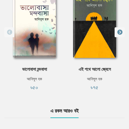
ভালোবাসা মন্দবাসা
এই পথে আলো জ্বেলে
আনিসুল হক
আনিসুল হক
৳৫০
৳৭৫
এ রকম আরও বই