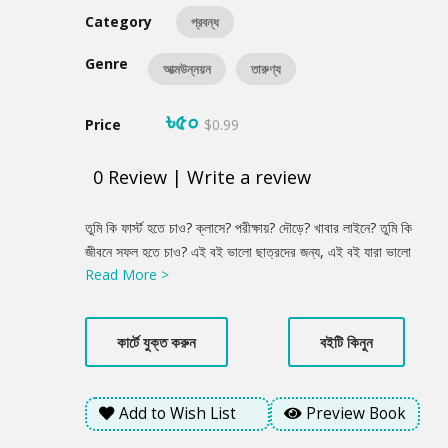
Category
প্রবন্ধ
Genre
আত্মউন্নয়ন
তারুণ্য
৳৫০
Price
$0.99
0
Review
|
Write a review
Product
তুমি কি ফার্স্ট হতে চাও? ক্লাসে? পরীক্ষায়? দৌড়ে? খাবার লাইনে? তুমি কি
Summery
জীবনে সফল হতে চাও? এই বই ভালো ছাত্রদের জন্য, এই বই যারা ভালো
Read More >
ছাত্র নয়, তাদেরও জন্য। এই বইয়ে সর্বকালের সর্বশ্রেষ্ঠ বাঙালিদের জীবনী
আলোচনা করা হয়েছে। তেমনি এতে আছে বিল গেটসের কথা, স্টিভ জবসের
কথা, পরীক্ষায় ভালো করার পরামর্শ আছে এতে। আছে জীবনে সফল হওয়ার
কার্টে যুক্ত করুন
বইটি কিনুন
সূত্র নিয়ে আলোচনা। এই বইয়ে বলা হয়েছে, প্রতিটা জীবনই সফল। আসল
কথা হলো, ভালো মানুষ হওয়া।
Add to Wish List
Preview Book