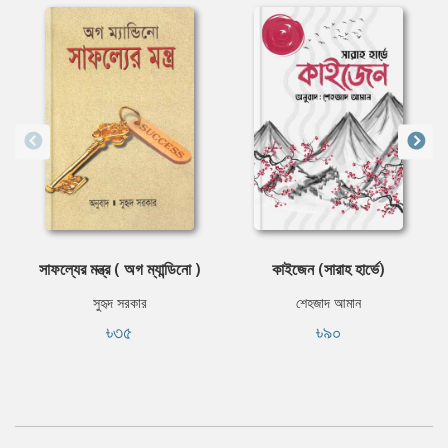
সাফল্যের মন্ত্র ( অগ ম্যান্ডিনো )
কাইজেন (সারাহ হার্ভে)
সুহৃদ সরকার
শেহজাদ আমান
৳৩৫
৳৯০