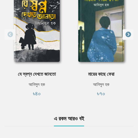
যে স্বপ্ন দেখতে জানতো
মায়ের কাছে ফেরা
আনিসুল হক
আনিসুল হক
৳৪০
৳৭০
এ রকম আরও বই