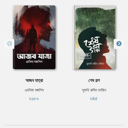
আজব যাত্রা
শেষ গল্প
এ্যনিমা মজলিস
সুফাই রুমিন তাজিন
৳১৮০
৳৪৫