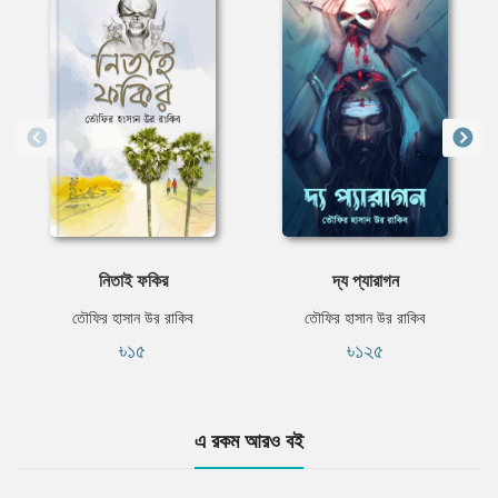
নিতাই ফকির
দ্য প্যারাগন
তৌফির হাসান উর রাকিব
তৌফির হাসান উর রাকিব
৳১৫
৳১২৫
এ রকম আরও বই