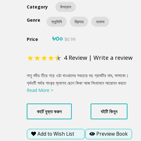
Category
উপন্যাস
Genre
ফ্যান্টাসি
থ্রিলার
নভেলা
৳৩০
Price
$0.99
★
★
★
★
★
4
Review
|
Write a review
Product
লানু নদীর তীরে গড়ে ওঠা বাওয়াদের সবচেয়ে বড় গ্রামটির নাম, সাসাকো।
Summery
পূর্ববর্তী সর্দার শাংকুর সুযোগ্য ছেলে কিকা আজ সিংহাসনে আরোহন করতে
Read More >
চলেছে। কিন্তু কুফলু পাখির পালকে তৈরি মুকুট পরে তার অভিষেকের ঠিক
আগমুহূর্তেই যেন বদলে গেল সবকিছু! ওরাকল পাঠালেন দেবরাজ জারাল!
পূর্বপুরুষদের পাপের প্রায়শ্চিত্ত করতে রোমাঞ্চকর এক অভিযানে নামতে বাধ্য
কার্টে যুক্ত করুন
বইটি কিনুন
হলো হবু সর্দার কিকা। চলুন, প্রিয় পাঠক, শ্বাসরুদ্ধকর সেই অভিযানে শামিল
হওয়া যাক…
Add to Wish List
Preview Book