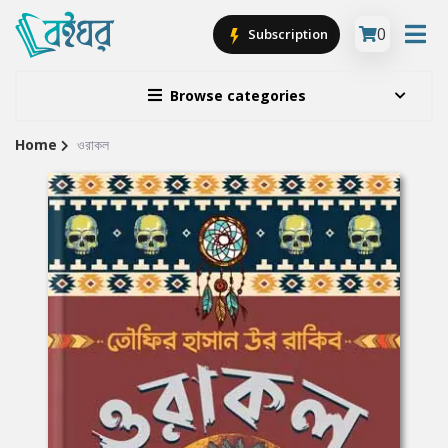
0
Subscription
Browse categories
Home
ওরাকল
Site
Breadcrumb