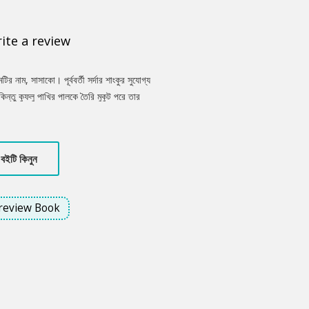
ite a review
র নাম, সাসাকো। পূর্ববর্তী সর্দার শাংকুর সুযোগ্য
তু কুফলু পাখির পালকে তৈরি মুকুট পরে তার
রাকল পাঠালেন দেবরাজ জারাল! পূর্বপুরুষদের পাপের
ধ্য হলো হবু সর্দার কিকা। চলুন, প্রিয় পাঠক,
বইটি কিনুন
review Book