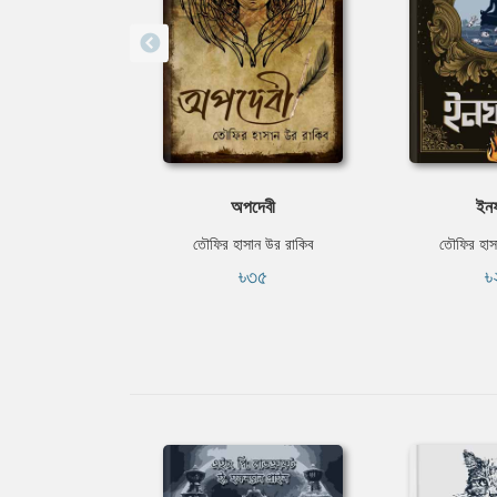
অপদেবী
ইনফ
তৌফির হাসান উর রাকিব
তৌফির হাস
৳৩৫
৳