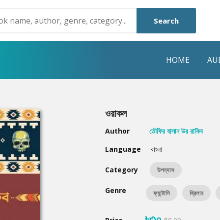
Search
HOME
AU
NRE
POPULAR AUTHORS
HIGHLIGHTS
ওরাকল
Humayun Ahmed
Hot & New
Author
তৌফির হাসান উর রাকিব
Mouri Morium
Featured Event
Language
বাংলা
Mohammad Nazim Uddin
Featured Auth
Category
উপন্যাস
Shanjana Alam
Best Seller
Genre
ফ্যান্টাসি
থ্রিলার
Anisul Hoque
Editors Choice
৳৩০