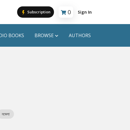
0
Sign In
Subscription
Cart is empty
DIO BOOKS
BROWSE
AUTHORS
PUBLICATIONS
ANYAPROKASH
Anyadhara
ors
Aajob Prokash
Bibliophile
নভেলা
Afsar Brothers