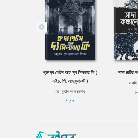
থ্রু দ্য গেটস অফ দ্য সিলভার কি (
সাদা মাটির 
এইচ. পি. লাভক্র্যাফট )
ওয়াসি
৳
মো. ফুয়াদ আল ফিদাহ
৳৫০