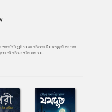
W
খির পালকে তৈরি মুকুট পরে তার অভিষেকের ঠিক আগমুহূর্তেই যেন বদলে
সরুদ্ধকর সেই অভিযানে শামিল হওয়া যাক…