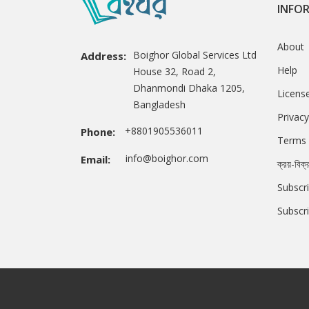
INFO
About
Boighor Global Services Ltd
Address:
Help
House 32, Road 2,
Dhanmondi Dhaka 1205,
Licens
Bangladesh
Privacy
+8801905536011
Phone:
Terms 
info@boighor.com
Email:
ক্রয়-বিক্
Subscri
Subscr