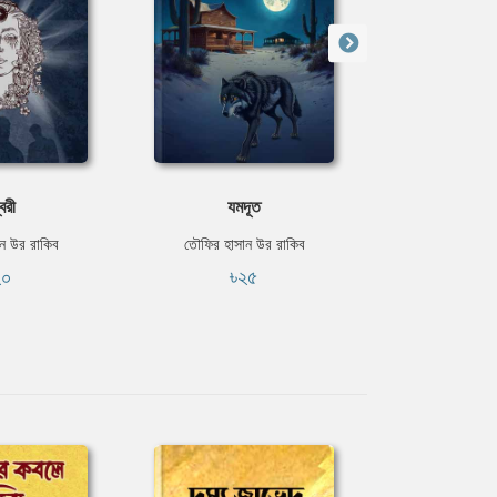
বরী
যমদূত
ট্যা
ন উর রাকিব
তৌফির হাসান উর রাকিব
তৌফির হাসান
২০
৳২৫
৳২