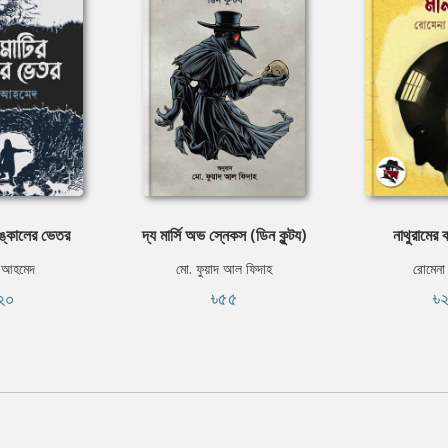
কঙ্কালের ভেতর
দ্য মার্সি অভ স্নেকস (ডিন কুন্টয)
নাথুরামের 
 আহমেদ
মো. ফুয়াদ আল ফিদাহ
রোমেন
২০
৳৫৫
৳