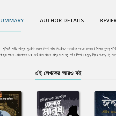
SUMMARY
AUTHOR DETAILS
REVIE
। পূর্ববর্তী সর্দার শাংকুর সুযোগ্য ছেলে কিকা আজ সিংহাসনে আরোহন করতে চলেছে। কিন্তু কুফলু পা
ায়শ্চিত্ত করতে রোমাঞ্চকর এক অভিযানে নামতে বাধ্য হলো হবু সর্দার কিকা। চলুন, প্রিয় পাঠক, শ্বা
এই লেখকের আরও বই