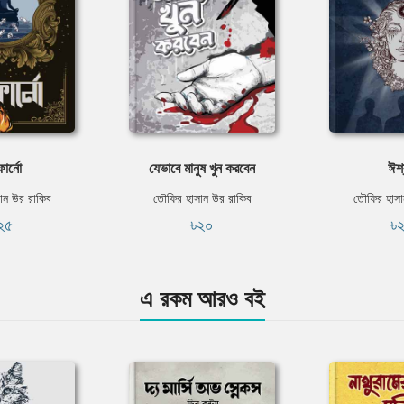
ার্নো
যেভাবে মানুষ খুন করবেন
ঈশ্
ান উর রাকিব
তৌফির হাসান উর রাকিব
তৌফির হাসা
২৫
৳২০
৳
এ রকম আরও বই