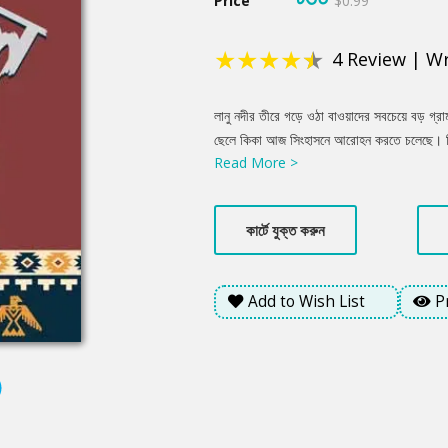
Price
$0.99
★
★
★
★
★
4
Review
|
Wr
Product
লানু নদীর তীরে গড়ে ওঠা বাওয়াদের সবচেয়ে বড় গ্রামটি
Summery
ছেলে কিকা আজ সিংহাসনে আরোহন করতে চলেছে। কিন্
Read More >
অভিষেকের ঠিক আগমুহূর্তেই যেন বদলে গেল সবকিছু! ও
প্রায়শ্চিত্ত করতে রোমাঞ্চকর এক অভিযানে নামতে বা
শ্বাসরুদ্ধকর সেই অভিযানে শামিল হওয়া যাক…
কার্টে যুক্ত করুন
Add to Wish List
P