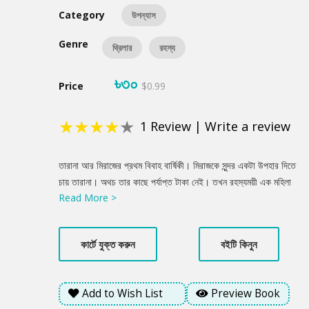
Category
উপন্যাস
Genre
থ্রিলার
রহস্য
৳৩০
Price
$0.99
★
★
★
★
★
1
Review
|
Write a review
Product
তারানা আর মিরাজের প্রথম বিবাহ বার্ষিকী। মিরাজকে সুন্দর একটা উপহার দিতে
Summery
চায় তারানা। অথচ তার কাছে পর্যাপ্ত টাকা নেই। তখন রহস্যময়ী এক মহিলা
Read More >
তার এই সমস্যা সমাধানে লোভনীয় একটা প্রস্তাব নিয়ে আসে। কাঙ্খিত সেই
উপহার কেনার জন্য তারানা যে কোনো কিছু সেক্রিফাইস করতে মনে মনে তৈরি
হয়ে যায়। কিন্তু তারানা ভাবতেও পারেনি উপহার দেয়ার তীব্র এই ইচ্ছাটা তার
কার্টে যুক্ত করুন
বইটি কিনুন
জীবনে কতটা ভয়ংকর এক ঘটনার জন্ম দেবে......
Add to Wish List
Preview Book