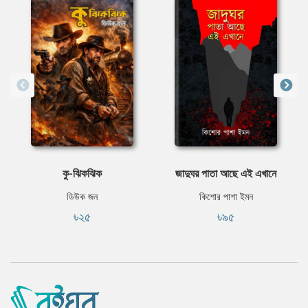
কু-ঝিকঝিক
জাদুঘর পাতা আছে এই এখানে
ডিউক জন
কিশোর পাশা ইমন
৳২৫
৳৯৫