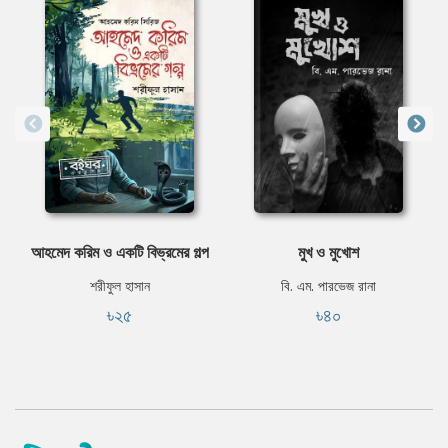
আহমেদ করিম ও একটি বিভ্রমের গল্প
মুখ ও মুখোশ
শরীফুল হাসান
বি. এম. পারভেজ রানা
৳২৫
৳৪০