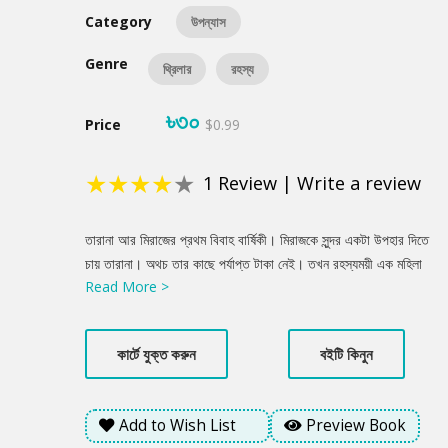
Category
উপন্যাস
Genre
থ্রিলার
রহস্য
৳৩০
Price
$0.99
★
★
★
★
★
1
Review
|
Write a review
Product
তারানা আর মিরাজের প্রথম বিবাহ বার্ষিকী। মিরাজকে সুন্দর একটা উপহার দিতে
Summery
চায় তারানা। অথচ তার কাছে পর্যাপ্ত টাকা নেই। তখন রহস্যময়ী এক মহিলা
Read More >
তার এই সমস্যা সমাধানে লোভনীয় একটা প্রস্তাব নিয়ে আসে। কাঙ্খিত সেই
উপহার কেনার জন্য তারানা যে কোনো কিছু সেক্রিফাইস করতে মনে মনে তৈরি
হয়ে যায়। কিন্তু তারানা ভাবতেও পারেনি উপহার দেয়ার তীব্র এই ইচ্ছাটা তার
কার্টে যুক্ত করুন
বইটি কিনুন
জীবনে কতটা ভয়ংকর এক ঘটনার জন্ম দেবে......
Add to Wish List
Preview Book