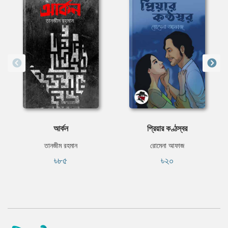
আর্কন
প্রিয়ার কণ্ঠস্বর
তানজীম রহমান
রোমেনা আফাজ
৳৮৫
৳২০