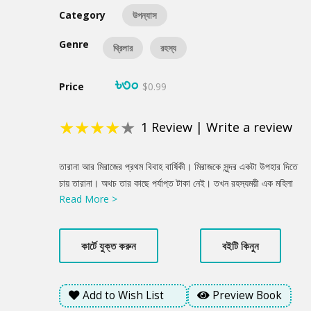
Category
উপন্যাস
Genre
থ্রিলার
রহস্য
৳৩০
Price
$0.99
★
★
★
★
★
1
Review
|
Write a review
Product
তারানা আর মিরাজের প্রথম বিবাহ বার্ষিকী। মিরাজকে সুন্দর একটা উপহার দিতে
Summery
চায় তারানা। অথচ তার কাছে পর্যাপ্ত টাকা নেই। তখন রহস্যময়ী এক মহিলা
Read More >
তার এই সমস্যা সমাধানে লোভনীয় একটা প্রস্তাব নিয়ে আসে। কাঙ্খিত সেই
উপহার কেনার জন্য তারানা যে কোনো কিছু সেক্রিফাইস করতে মনে মনে তৈরি
হয়ে যায়। কিন্তু তারানা ভাবতেও পারেনি উপহার দেয়ার তীব্র এই ইচ্ছাটা তার
কার্টে যুক্ত করুন
বইটি কিনুন
জীবনে কতটা ভয়ংকর এক ঘটনার জন্ম দেবে......
Add to Wish List
Preview Book