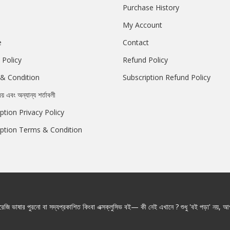
Purchase History
My Account
e
Contact
 Policy
Refund Policy
& Condition
Subscription Refund Policy
রয় এবং অন্যান্য শর্তাবলী
ption Privacy Policy
iption Terms & Condition
জি ভাষার পুরনো বা সদ্যপ্রকাশিত কিংবা এক্সক্লুসিভ বই— কী নেই এখানে ? শুধু 'বই পড়া' নয়, আপ