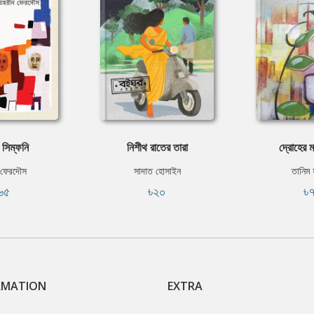
ি সিম্ফনি
নিশীথ রাতের তারা
দ্রোহের ম
 ফেরদৌস
সাদাত হোসাইন
তানিম 
৬৫
৳২০
৳
RMATION
EXTRA