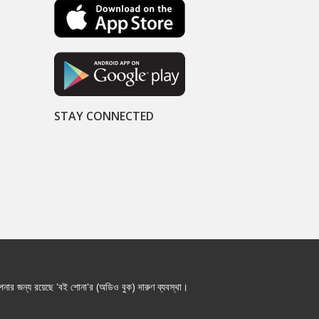
STAY CONNECTED
নার জন্য রয়েছে 'বই শোনা'র (অডিও বুক) দারুণ ব্যবস্থা।