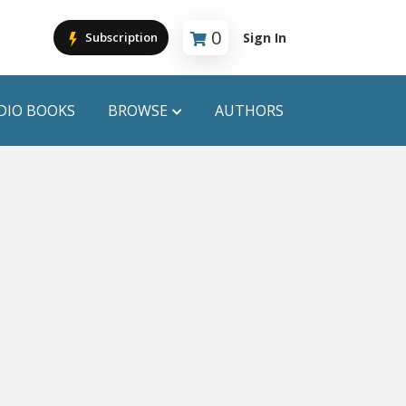
0
Sign In
Subscription
Cart is empty
DIO BOOKS
BROWSE
AUTHORS
PUBLICATIONS
ANYAPROKASH
Anyadhara
ors
Aajob Prokash
Bibliophile
Afsar Brothers