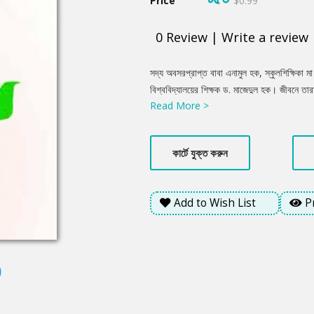
Price
$0.99
0
Review
|
Write a review
Product
সদ্য অবসরপ্রাপ্ত বাবা এনামুল হক, স্কুলশিক্ষিকা 
Summery
বিশ্ববিদ্যালয়ের শিক্ষক ড. মাজেদুল হক। জীবনে তারা
Read More >
মিল। এত কাছাকাছি সবাই, তারপরেও তাদের মধ্যে সীম
মনোরোগ বিশেষজ্ঞ হিসেবে চেম্বারে বসেন ড. মাজেদ
প্রেমিক সামিনসহ বন্ধুবান্ধবদের সাথে সেন্টমার্টিন 
কার্টে যুক্ত করুন
থেকে নিজেকে গুটিয়ে নেয়। মাজেদের সব কাজের অগ
?
Add to Wish List
P