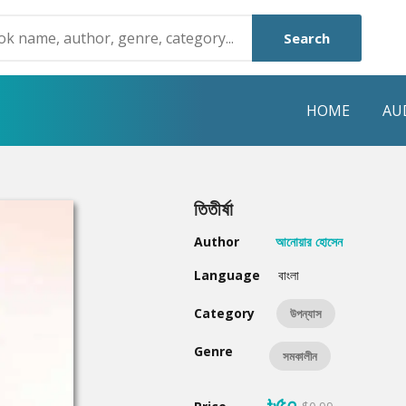
Search
HOME
AU
NRE
POPULAR AUTHORS
HIGHLIGHTS
তিতীর্ষা
Humayun Ahmed
Hot & New
Author
আনোয়ার হোসেন
Mouri Morium
Featured Event
Language
বাংলা
Mohammad Nazim Uddin
Featured Auth
Category
উপন্যাস
Shanjana Alam
Best Seller
Genre
সমকালীন
Anisul Hoque
Editors Choice
৳৫০