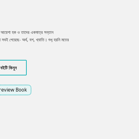
মা আয়েশা হক ও তাদের একমাত্র সন্তান
 সবই পেয়েছে- অর্থ, যশ, খ্যাতি। শুধু হয়নি মতের
াহীন দূরত্ব। বিশ্ববিদ্যালয়ে পড়ানোর পাশাপাশি
। পরিচিত হন এক অদ্ভুত রোগীর সাথে - তারানা;
বেড়াতে গিয়ে আকস্মিক ফিরে আসে, পরিবারের সবার কাছ
বইটি কিনুন
্রাধিকারের তালিকায় উঠে আসে এই তারানা। তারপর
review Book