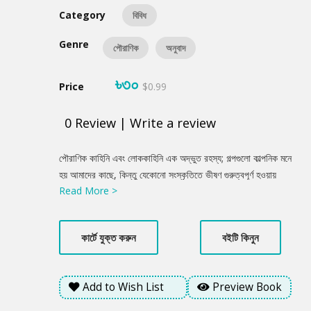
Category
বিবিধ
Genre
পৌরাণিক
অনুবাদ
৳৩০
Price
$0.99
0
Review
|
Write a review
Product
পৌরাণিক কাহিনি এবং লোককাহিনি এক অদ্ভুত রহস্য; গল্পগুলো কাল্পনিক মনে
Summery
হয় আমাদের কাছে, কিন্তু যেকোনো সংস্কৃতিতে ভীষণ গুরুত্বপূর্ণ হওয়ায়
Read More >
সেগুলোকে সত্য না মেনেও উপায় থাকে না। জাপান জাতির ইতিহাস এতটাই
প্রাচীন এবং প্রায়শই এত খণ্ডিত যে, একীভূত পৌরাণিক কাহিনি এবং
লোককাহিনি দুটোকে আলাদা করা এখন প্রায় অসম্ভব। তারপরেও কিছু মূল বই
কার্টে যুক্ত করুন
বইটি কিনুন
আছে, গল্প আছে, সেই সাথে আছে কিছু চরিত্র, যার মাধ্যমে জাপানি মিথলজির
এক অদ্ভুত জগৎ সৃষ্টি হয়েছে। এই বই আপনাকে জাপানি সংস্কৃতি এবং
জাপানিজ মিথলজির এক অনবদ্য জগতে নিয়ে যাবে।
Add to Wish List
Preview Book