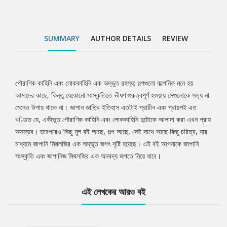
SUMMARY
AUTHOR DETAILS
REVIEW
পৌরাণিক কাহিনি এবং লোককাহিনি এক অদ্ভুত রহস্য; গল্পগুলো কাল্পনিক মনে হয়
Tab
আমাদের কাছে, কিন্তু যেকোনো সংস্কৃতিতে ভীষণ গুরুত্বপূর্ণ হওয়ায় সেগুলোকে সত্য না
মেনেও উপায় থাকে না। জাপান জাতির ইতিহাস এতটাই প্রাচীন এবং প্রায়শই এত
Article
খণ্ডিত যে, একীভূত পৌরাণিক কাহিনি এবং লোককাহিনি দুটোকে আলাদা করা এখন প্রায়
অসম্ভব। তারপরেও কিছু মূল বই আছে, গল্প আছে, সেই সাথে আছে কিছু চরিত্র, যার
মাধ্যমে জাপানি মিথলজির এক অদ্ভুত জগৎ সৃষ্টি হয়েছে। এই বই আপনাকে জাপানি
সংস্কৃতি এবং জাপানিজ মিথলজির এক অনবদ্য জগতে নিয়ে যাবে।
এই লেখকের আরও বই