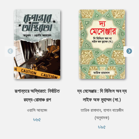
রূপান্তরে অস্থিরতা: নির্বাচিত
দ্য মেসেঞ্জার : দি মিনিংস অব দ্য
রহস্য-রোমাঞ্চ গল্প
লাইফ অফ মুহাম্মদ (সা.)
ওয়াসি আহমেদ
তারিক রামাদান, হাসান বায়েজীদ
(অনুবাদক)
৳৬৫
৳৯৫