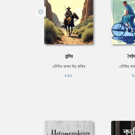
হান্টার
নৈর্ব
তৌফির হাসান উর রাকিব
তৌফির হাস
৳২০
৳