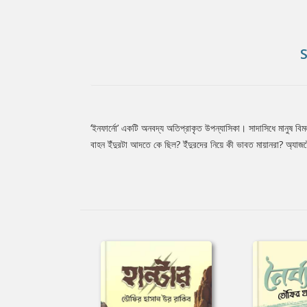
‘ইনফার্নো’ একটি অনবদ্য অতিপ্রাকৃত উপন্যাসিকা। সাদাসিধে মানুষ বি
Tab
বাহন ইঁদুরটা আদতে কে ছিল? ইঁদুরদের নিয়ে কী ভাবত মায়ানরা? অ্যাজটে
Article