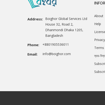
INFO
About
Boighor Global Services Ltd
Address:
Help
House 32, Road 2,
Dhanmondi Dhaka 1205,
Licens
Bangladesh
Privacy
+8801905536011
Phone:
Terms 
info@boighor.com
Email:
ক্রয়-বিক্
Subscri
Subscr