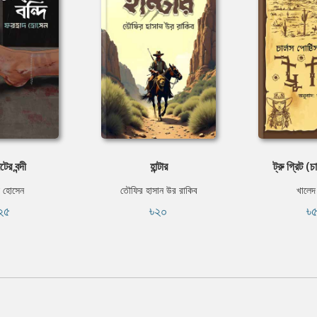
ের বন্দী
হান্টার
ট্রু গ্রিট (চ
 হোসেন
তৌফির হাসান উর রাকিব
খালেদ
২৫
৳২০
৳