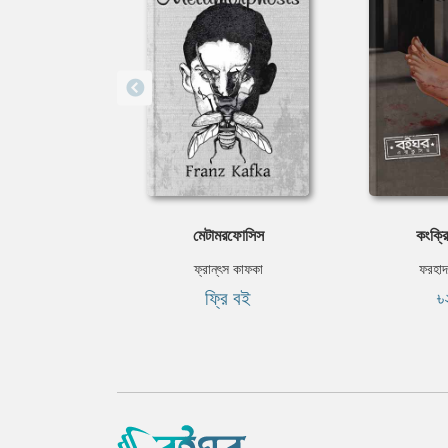
মেটামরফোসিস
কংক্রিট
ফ্রান্‌ৎস কাফকা
ফরহাদ
ফ্রি বই
৳