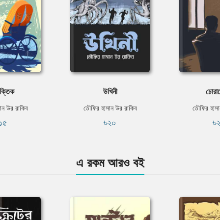
্যক্তিক
উখিনী
চোরা
ান উর রাকিব
তৌফির হাসান উর রাকিব
তৌফির হাসা
১৫
৳২০
৳
এ রকম আরও বই