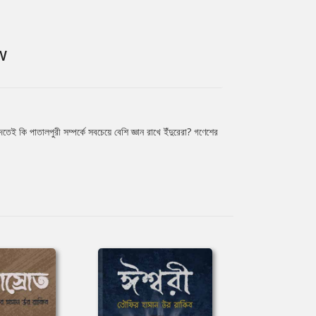
W
 কি পাতালপুরী সম্পর্কে সবচেয়ে বেশি জ্ঞান রাখে ইঁদুরেরা? গণেশের