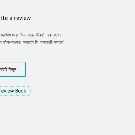
ite a review
সাদাসিধে মানুষ বিমল করের জীবনটা এক লহমায়
 মূষিক-সাধনায়! আদতেই কি পাতালপুরী সম্পর্কে
দুরটা আদতে কে ছিল? ইঁদুরদের নিয়ে কী ভাবত মায়ানরা?
য নিয়ে নরক দর্শন সম্ভব?
বইটি কিনুন
review Book