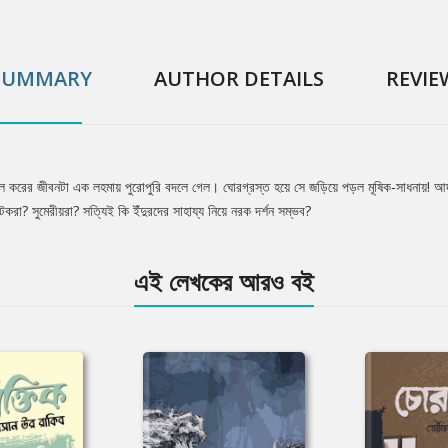
SUMMARY
AUTHOR DETAILS
REVIE
মল করের জীবনটা এক লহমায় পুরোপুরি বদলে গেল। ঘোরগ্রস্ত হয়ে সে জড়িয়ে পড়ল মূষিক-সাধনায়! আদতেই
করা? সুমেরীয়রা? সত্যিই কি ইঁদুরদের সাহায্য নিয়ে নরক দর্শন সম্ভব?
এই লেখকের আরও বই