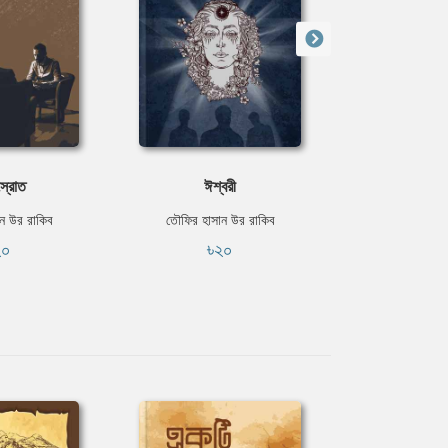
স্রোত
ঈশ্বরী
ওরা
ন উর রাকিব
তৌফির হাসান উর রাকিব
তৌফির হাসান
২০
৳২০
৳৩