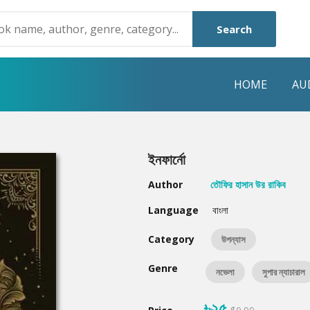
Search
HOME
AU
NRE
POPULAR AUTHORS
HIGHLIGHTS
ইনফার্নো
Humayun Ahmed
Hot & New
Author
তৌফির হাসান উর রাকিব
Mouri Morium
Featured Event
Language
বাংলা
Mohammad Nazim Uddin
Featured Auth
Category
উপন্যাস
Shanjana Alam
Best Seller
Genre
নভেলা
সুপার ন্যাচারাল
Anisul Hoque
Editors Choice
৳২৫