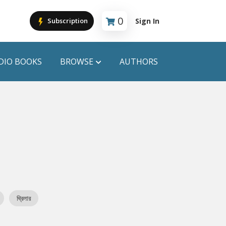
0
Sign In
Subscription
Cart is empty
DIO BOOKS
BROWSE
AUTHORS
PUBLICATIONS
ANYAPROKASH
Anyadhara
ors
Aajob Prokash
Bibliophile
থ্রিলার
Afsar Brothers