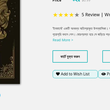
Price
$0.99
★
★
★
★
★
5
Review
|
Wr
Product
‘ইনফার্নো’ একটি অনবদ্য অতিপ্রাকৃত উপন্যাসিকা। 
Summery
পুরোপুরি বদলে গেল। ঘোরগ্রস্ত হয়ে সে জড়িয়ে পড়ল
Read More >
সবচেয়ে বেশি জ্ঞান রাখে ইঁদুরেরা? গণেশের বাহন ইঁ
অ্যাজটেকরা? সুমেরীয়রা? সত্যিই কি ইঁদুরদের সাহায্
কার্টে যুক্ত করুন
Add to Wish List
P