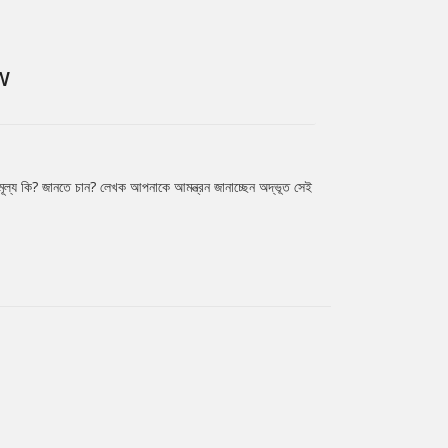
W
মূল্য কি? জানতে চান? লেখক আপনাকে আমন্ত্রন জানাচ্ছেন অদ্ভূত সেই