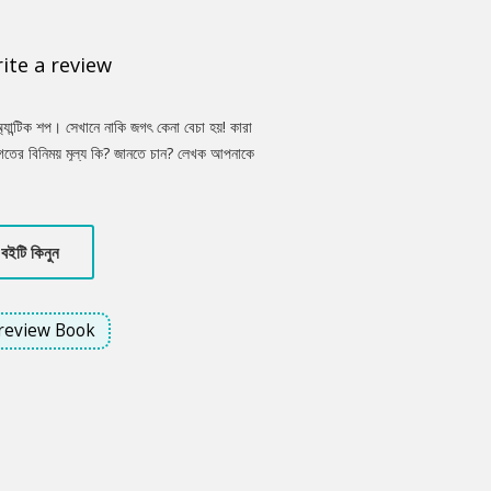
ite a review
্যান্টিক শপ। সেখানে নাকি জগৎ কেনা বেচা হয়! কারা
গতের বিনিময় মূল্য কি? জানতে চান? লেখক আপনাকে
নাম 'তারপর আমাদের ভূবনে স্বাগতম' ।
বইটি কিনুন
review Book