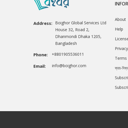
INFO
About
Boighor Global Services Ltd
Address:
Help
House 32, Road 2,
Dhanmondi Dhaka 1205,
Licens
Bangladesh
Privacy
+8801905536011
Phone:
Terms 
info@boighor.com
Email:
ক্রয়-বিক্
Subscri
Subscr