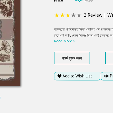
Price
$0.99
★
★
★
★
★
2
Review
|
Wr
Product
মফস্বলের পরিত্যাক্ত নির্জন এলাকায় এক রহস্যময় অ
Summery
কিনে এই জগৎ, কেনো কিনে? কিংবা সেই রহস্যময় জ
Read More >
আমন্ত্রন জানাচ্ছেন অদ্ভূত সেই দোকানে; দোকানের 
কার্টে যুক্ত করুন
Add to Wish List
P