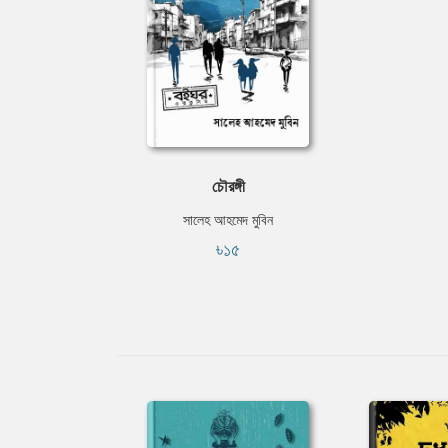
চৌরঙ্গী
সালেহ আহমেদ মুবিন
৳১৫