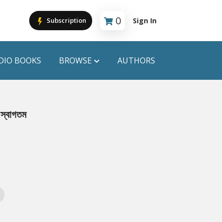
0
Sign In
Subscription
Cart is empty
DIO BOOKS
BROWSE
AUTHORS
PUBLICATIONS
 স্বাগতম
ANYAPROKASH
Anyadhara
ors
Aajob Prokash
Bibliophile
Afsar Brothers