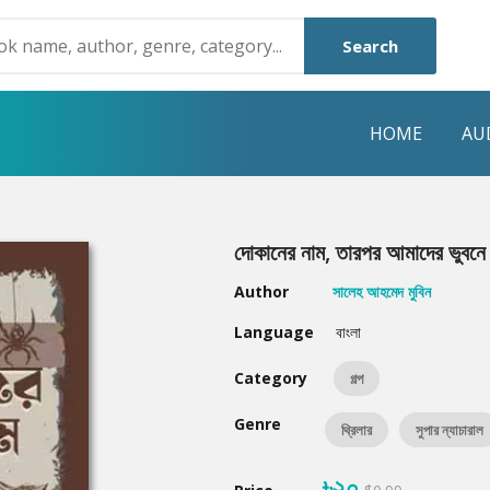
Search
HOME
AU
NRE
POPULAR AUTHORS
HIGHLIGHTS
দোকানের নাম, তারপর আমাদের ভুবনে
Humayun Ahmed
Hot & New
Author
সালেহ আহমেদ মুবিন
Mouri Morium
Featured Event
Language
বাংলা
Mohammad Nazim Uddin
Featured Auth
Category
গল্প
Shanjana Alam
Best Seller
Genre
থ্রিলার
সুপার ন্যাচারাল
Anisul Hoque
Editors Choice
৳২০