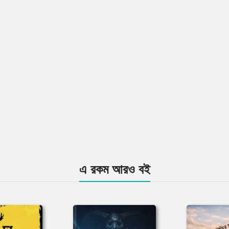
এ রকম আরও বই