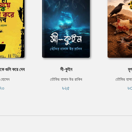
কে গুলি করে দেব
সী-কুইন
মৃ
 হোসেন
তৌফির হাসান উর রাকিব
তৌফির হাসা
৭০
৳২৫
৳