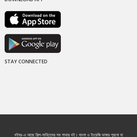
STAY CONNECTED
বইঘর-এ আছে শিল্প-সাহিত্যের সব শাখার বই। বাংলা ও ইংরেজি ভাষার পুরনো বা