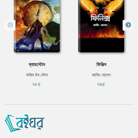
ব্লাডস্টোন
ফিনিক্স
নাজিম উদ দৌলা
জাহিদ হোসেন
৳৮৫
৳৬৫