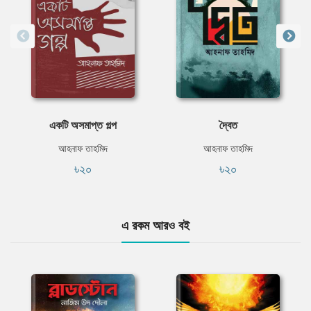
একটি অসমাপ্ত গল্প
দ্বৈত
আহনাফ তাহমিদ
আহনাফ তাহমিদ
৳২০
৳২০
এ রকম আরও বই