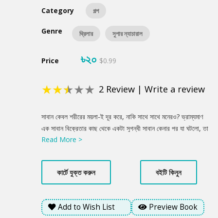
Category
গল্প
Genre
থ্রিলার
সুপার ন্যাচারাল
৳২০
Price
$0.99
★
★
★
★
★
2
Review
|
Write a review
Product
সাবান কেবল শরীরের ময়লা-ই দূর করে, নাকি সাথে সাথে মনেরও? ভ্রাম্যমাণ
Summery
এক সাবান বিক্রেতার কাছ থেকে একটা সুগন্ধী সাবান কেনার পর যা ঘটলো, তা
Read More >
যেন কল্পনাকেও হার মানায়!
কার্টে যুক্ত করুন
বইটি কিনুন
Add to Wish List
Preview Book