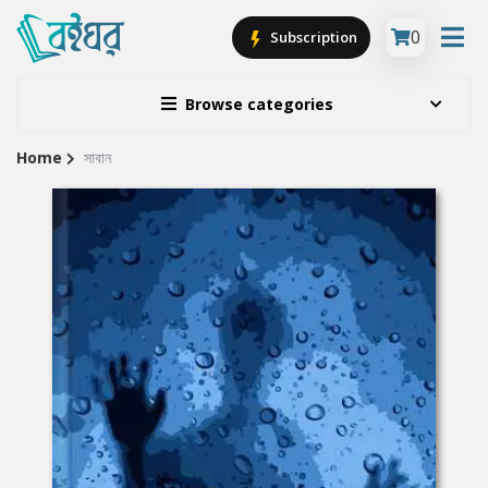
0
Subscription
Browse categories
Home
সাবান
Site
Breadcrumb