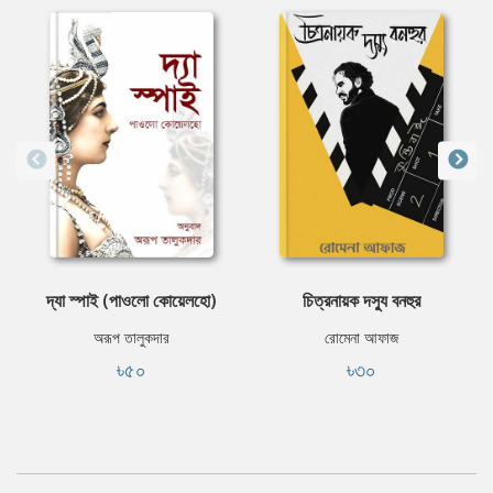
দ্যা স্পাই (পাওলো কোয়েলহো)
চিত্রনায়ক দস্যু বনহুর
অরূপ তালুকদার
রোমেনা আফাজ
৳৫০
৳৩০