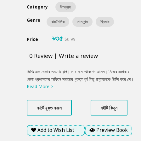
Category
উপন্যাস
Genre
রাজনৈতিক
সাসপেন্স
থ্রিলার
৳৩৫
Price
$0.99
0
Review
|
Write a review
Product
জিম্মি এক বেকার তরুণের গল্প। তার নাম খোরশেদ আলম। নিজের এলাকার
Summery
জেলা প্রশাসকের অফিসে সমাজের গূরুত্বপূর্ণ কিছু মানুষজনকে জিম্মি করে সে।
Read More >
সে তার বিভিন্ন দাবি আদায়ে এই পথ অবলম্বন করেছে। কি ছিল তার দাবি?
সরকার বা প্রশাসন কি তা মেনে নেবে? নানা ঘটনা প্রবাহের ভেতর দিয়ে এগিয়ে
চলে গল্প। কী আছে খোরশেদের ভাগ্যে?
কার্টে যুক্ত করুন
বইটি কিনুন
Add to Wish List
Preview Book