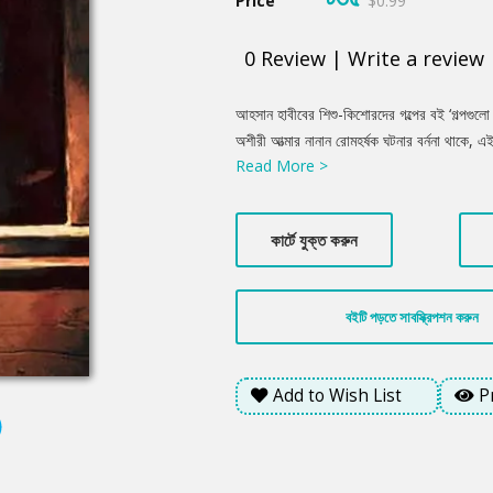
Price
$0.99
0
Review
|
Write a review
Product
আহসান হাবীবের শিশু-কিশোরদের গল্পের বই ‘গল্পগুলো
Summery
অশীরী আত্মার নানান রোমহর্ষক ঘটনার বর্ননা থাকে,
Read More >
অনেকটাই বিজ্ঞানমনস্ক গল্পের ঝাঁপি খূলেছেন। আপাতত
গভীরে রয়েছে মানুষের অদ্ভুত মনের নানা খেলার মন
বইটি পড়ে আনন্দ পাবেন।
কার্টে যুক্ত করুন
বইটি পড়তে সাবস্ক্রিপশন করুন
Add to Wish List
P