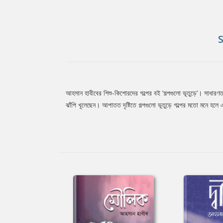
আহসান হাবীবের শিশু-কিশোরদের গল্পের বই ‘গল্পগুলো ভূতুড়ে’। সাধারণত
Tab
ঝাঁপি খূলেছেন। আপাতত দৃষ্টিতে গল্পগুলো ভূতুড়ে গল্পের মতো মনে হ
Article