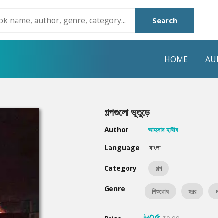
Search
HOME
AU
NRE
POPULAR AUTHORS
HIGHLIGHTS
গল্পগুলো ভূতুড়ে
Humayun Ahmed
Hot & New
Author
আহসান হাবীব
Mouri Morium
Featured Event
Language
বাংলা
Mohammad Nazim Uddin
Featured Auth
Category
গল্প
Shanjana Alam
Best Seller
Genre
শিশুতোষ
হরর
ম
Anisul Hoque
Editors Choice
৳৩৫