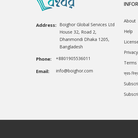
INFO
About
Boighor Global Services Ltd
Address:
Help
House 32, Road 2,
Dhanmondi Dhaka 1205,
Licens
Bangladesh
Privacy
+8801905536011
Phone:
Terms 
info@boighor.com
Email:
ক্রয়-বিক্
Subscri
Subscr