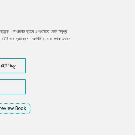
 ভূতুড়ে’। সাধারণত ভূতের গল্পগুলোতে যেমন অদৃশ্য
 এই বইটি তার ব্যতিক্রম। অশরীরীর চেয়ে লেখক এখানে
 দৃষ্টিতে গল্পগুলো ভূতুড়ে গল্পের মতো মনে হলে এর
স্তাতিক চিন্তার সূত্রপাত। আশাকরি সববয়েসী পাঠকই
বইটি কিনুন
review Book