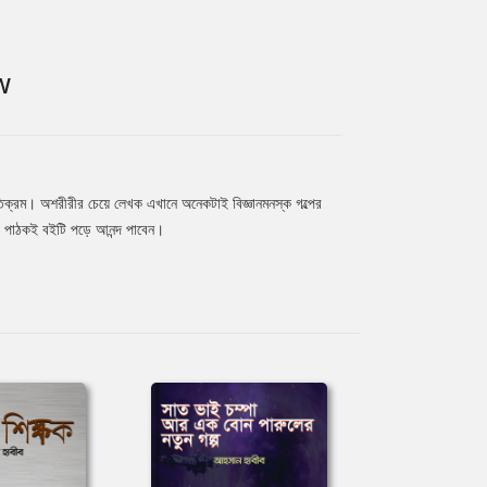
W
্যতিক্রম। অশরীরীর চেয়ে লেখক এখানে অনেকটাই বিজ্ঞানমনস্ক গল্পের
সী পাঠকই বইটি পড়ে আনন্দ পাবেন।