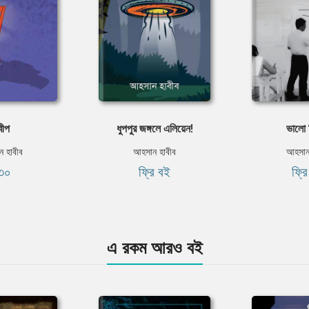
বীপ
ধুপপুর জঙ্গলে এলিয়েন!
ভালো 
 হাবীব
আহসান হাবীব
আহসান
৩০
ফ্রি বই
ফ্র
এ রকম আরও বই