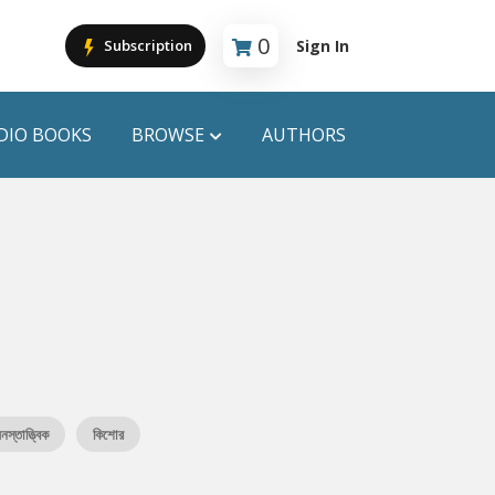
0
Sign In
Subscription
Cart is empty
DIO BOOKS
BROWSE
AUTHORS
PUBLICATIONS
ANYAPROKASH
Anyadhara
ors
Aajob Prokash
Bibliophile
নস্তাত্ত্বিক
কিশোর
Afsar Brothers