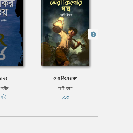
ির ভয়
সেরা কিশাের গল্প
ছেলে
 হাবীব
আলী ইমাম
হুমায়ূন
ি বই
৳৩০
৳৪