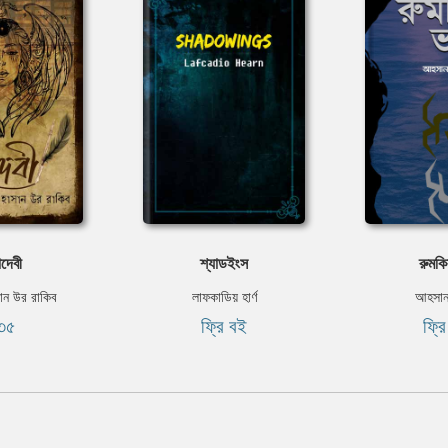
দেবী
শ্যাডইংস
রুমক
ান উর রাকিব
লাফকাডিয় হার্ণ
আহসান
৩৫
ফ্রি বই
ফ্র