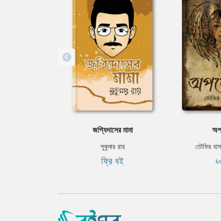
জগ্যিদাসের মামা
অপ
সুকুমার রায়
তৌফির হাস
ফ্রি বই
৳