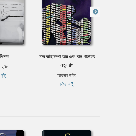
শিক্ষক
সাত ভাই চম্পা আর এক বােন পারুলের
কঙ্
নতুন গল্প
 হাবীব
আহসান 
ি বই
ফ্রি
আহসান হাবীব
ফ্রি বই