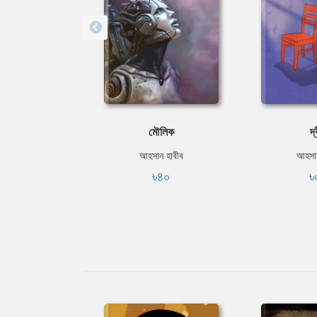
মৌলিক
দ্
আহসান হাবীব
আহসান
৳৪০
৳