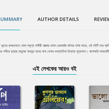
SUMMARY
AUTHOR DETAILS
REVIE
 ভূতের গল্পগুলোতে যেমন অদৃশ্য অশীরী আত্মার নানান রোমহর্ষক ঘটনার বর্ননা থাকে, এই বইটি তার ব
লে এর গভীরে রয়েছে মানুষের অদ্ভুত মনের নানা খেলার মনস্তাতিক চিন্তার সূত্রপাত। আশাকরি সববয়ে
এই লেখকের আরও বই